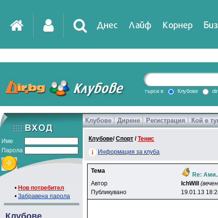
Днес
Лайф
Корнер
Биз
IT
DirTV
Impressio
търси в
Клубове
di
Клубове
Дирене
Регистрация
Кой е ту
Games
Клубове
/
Спорт
/
Тенис
Име
Парола
Информация за клуба
Тема
Re: Ами.
Автор
lchWill
(вече
•
Нов потребител
Публикувано
19.01.13 18:
•
Забравена парола
Клубове