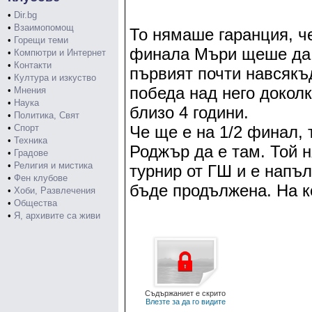
•
Dir.bg
•
Взаимопомощ
То нямаше гаранция, ч
•
Горещи теми
финала Мъри щеше да 
•
Компютри и Интернет
•
Контакти
първият почти навсякъ
•
Култура и изкуство
победа над него доколк
•
Мнения
•
Наука
близо 4 години.
•
Политика, Свят
•
Спорт
Че ще е на 1/2 финал, 
•
Техника
Роджър да е там. Той н
•
Градове
•
Религия и мистика
турнир от ГШ и е напъ
•
Фен клубове
бъде продължена. На к
•
Хоби, Развлечения
•
Общества
•
Я, архивите са живи
Съдържаниет е скрито
Влезте за да го видите