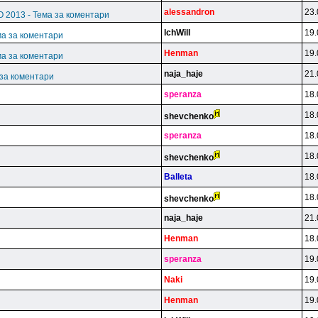
alessandron
23.
О 2013 - Тема за коментари
lchWill
19.
ма за коментари
Henman
19.
ма за коментари
naja_haje
21.
 за коментари
speranza
18.
18.
shevchenko
speranza
18.
18.
shevchenko
Balleta
18.
18.
shevchenko
naja_haje
21.
Henman
18.
speranza
19.
Naki
19.
Henman
19.