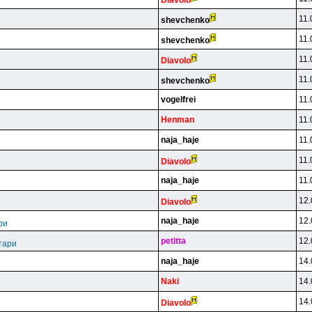
Diavolo
11.
shevchenko
11.
shevchenko
11.
Diavolo
11.
shevchenko
vogelfrei
11.
Henman
11.
naja_haje
11.
11.
Diavolo
naja_haje
11.
12.
Diavolo
naja_haje
12.
ри
petitta
12.
тари
naja_haje
14.
Naki
14.
14.
Diavolo