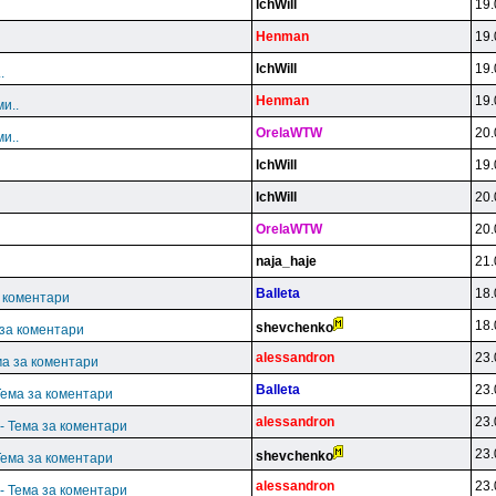
lchWill
19.
Henman
19.
lchWill
19.
.
Henman
19.
и..
OrelaWTW
20.
и..
lchWill
19.
lchWill
20.
OrelaWTW
20.
naja_haje
21.
Balleta
18.
а коментари
18.
shevchenko
 за коментари
alessandron
23.
ма за коментари
Balleta
23.
Тема за коментари
alessandron
23.
- Тема за коментари
23.
shevchenko
Тема за коментари
alessandron
23.
- Тема за коментари