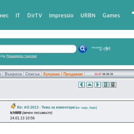
нес
IT
DirTV
Impressio
URBN
Games
ri.bg
Разширено търсене
к
Въпроси
Списък
Купувам / Продавам
10:47
08.08.26
Re: АО 2013 - Тема за коментари
[re: naja_haje]
lchWill
(вечен песимист)
24.01.13 10:56