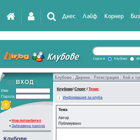
Днес
Лайф
Корнер
Биз
търси в
Клубове
di
Клубове
Дирене
Регистрация
Кой е ту
Клубове
/
Спорт
/
Тенис
Име
Парола
Информация за клуба
Тема
Автор
•
Нов потребител
Публикувано
•
Забравена парола
Клубове