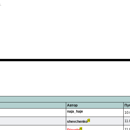
.
Автор
Пу
naja_haje
10.
11.
shevchenko
11.