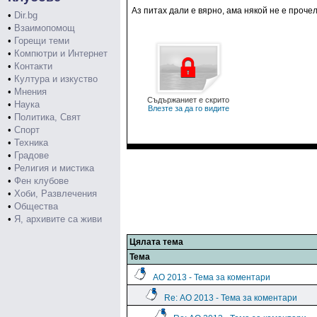
Аз питах дали е вярно, ама някой не е прочел
•
Dir.bg
•
Взаимопомощ
•
Горещи теми
•
Компютри и Интернет
•
Контакти
•
Култура и изкуство
•
Мнения
Съдържаниет е скрито
•
Наука
Влезте за да го видите
•
Политика, Свят
•
Спорт
•
Техника
•
Градове
•
Религия и мистика
•
Фен клубове
•
Хоби, Развлечения
•
Общества
•
Я, архивите са живи
Цялата тема
Тема
АО 2013 - Тема за коментари
Re: АО 2013 - Тема за коментари