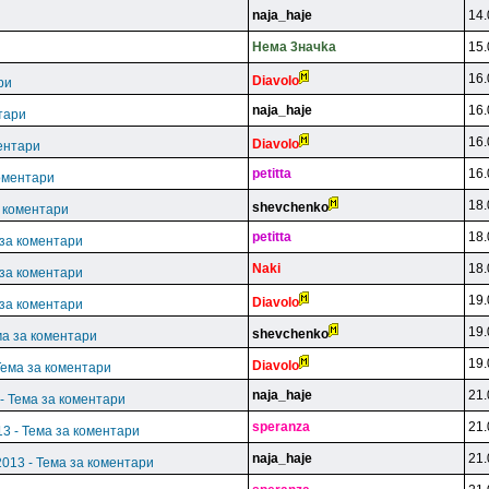
naja_haje
14.
Heмa 3нaчka
15.
16.
Diavolo
ри
naja_haje
16.
тари
16.
Diavolo
ментари
petitta
16.
коментари
18.
shevchenko
а коментари
petitta
18.
 за коментари
Naki
18.
 за коментари
19.
Diavolo
 за коментари
19.
shevchenko
ма за коментари
19.
Diavolo
Тема за коментари
naja_haje
21.
- Тема за коментари
speranza
21.
13 - Тема за коментари
naja_haje
21.
2013 - Тема за коментари