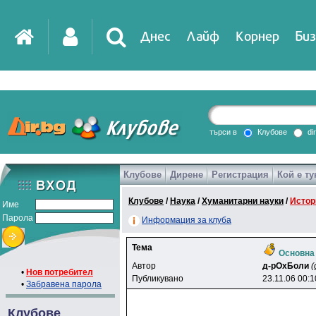
Днес
Лайф
Корнер
Биз
IT
DirTV
Impressio
търси в
Клубове
di
Клубове
Дирене
Регистрация
Кой е ту
Games
Клубове
/
Наука
/
Хуманитарни науки
/
Истор
Име
Парола
Информация за клуба
Тема
Основна 
Автор
д-pOxБoли
(
•
Нов потребител
Публикувано
23.11.06 00:1
•
Забравена парола
Клубове