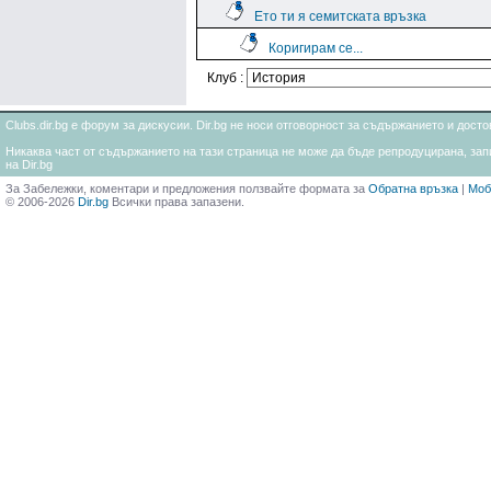
Ето ти я семитската връзка
Коригирам се...
Клуб :
Clubs.dir.bg е форум за дискусии. Dir.bg не носи отговорност за съдържанието и дос
Никаква част от съдържанието на тази страница не може да бъде репродуцирана, запи
на Dir.bg
За Забележки, коментари и предложения ползвайте формата за
Обратна връзка
|
Моб
© 2006-2026
Dir.bg
Всички права запазени.