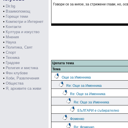
Говори се за князе, за стрижени глави, но, ос
•
Dir.bg
•
Взаимопомощ
•
Горещи теми
•
Компютри и Интернет
•
Контакти
•
Култура и изкуство
•
Мнения
•
Наука
•
Политика, Свят
•
Спорт
•
Техника
•
Градове
Цялата тема
•
Религия и мистика
Тема
•
Фен клубове
Още за Именника
•
Хоби, Развлечения
•
Общества
Re: Още за Именника
•
Я, архивите са живи
Re: Още за Именника
Re: Още за Именника
БЪЛГАРИ е събирателно
Фоменко
Re: Фоменко