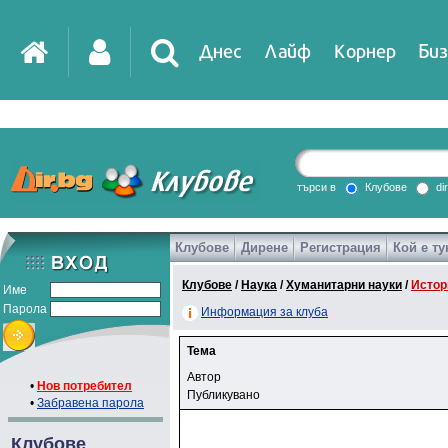
Днес
Лайф
Корнер
Биз
търси в
Клубове
di
Клубове
Дирене
Регистрация
Кой е ту
Клубове
/
Наука
/
Хуманитарни науки
/
Истор
Име
Парола
Информация за клуба
Тема
Автор
•
Нов потребител
Публикувано
•
Забравена парола
Клубове