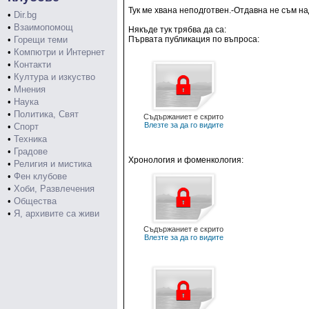
Тук ме хвана неподготвен.-Отдавна не съм н
•
Dir.bg
•
Взаимопомощ
Някъде тук трябва да са:
•
Горещи теми
Първата публикация по въпроса:
•
Компютри и Интернет
•
Контакти
•
Култура и изкуство
•
Мнения
•
Наука
•
Политика, Свят
Съдържаниет е скрито
Влезте за да го видите
•
Спорт
•
Техника
•
Градове
Хронология и фоменкология:
•
Религия и мистика
•
Фен клубове
•
Хоби, Развлечения
•
Общества
•
Я, архивите са живи
Съдържаниет е скрито
Влезте за да го видите