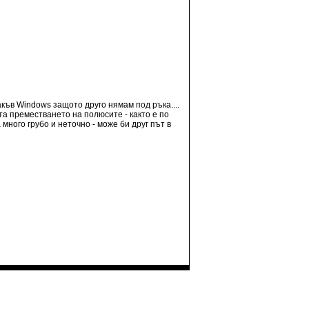
какъв Windows защото друго нямам под ръка....
та преместването на полюсите - както е по
много грубо и неточно - може би друг път в