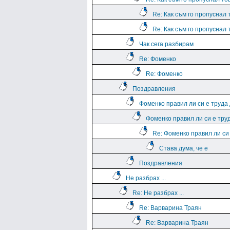
Re: Как съм го пропуснал т
Re: Как съм го пропуснал т
Чак сега разбирам
Re: Фоменко
Re: Фоменко
Поздравления
Фоменко правил ли си е труда
Фоменко правил ли си е тру
Re: Фоменко правил ли си
Става дума, че е
Поздравления
Не разбрах ...
Re: Не разбрах ...
Re: Варварина Траян
Re: Варварина Траян