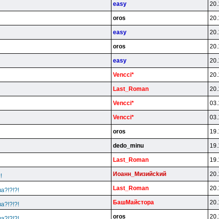
easy
20.
oros
20.
easy
20.
oros
20.
easy
20.
Vencci*
20.
Last_Roman
20.
Vencci*
03.
Vencci*
03.
oros
19.
dedo_minu
19.
Last_Roman
19.
Иoaнн_Mизийckий
20.
!
Last_Roman
20.
а?!?!?!
БaшMaйcтopa
20.
а?!?!?!
oros
20.
а?!?!?!