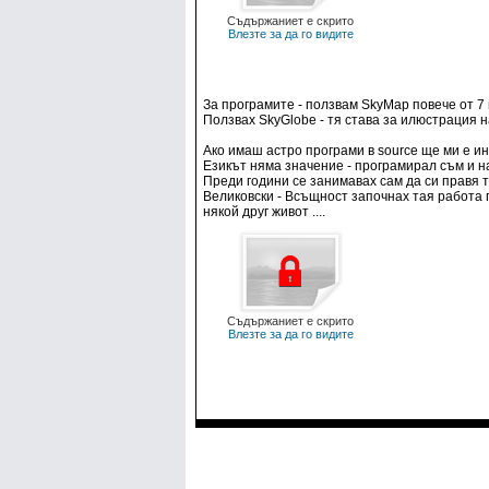
Съдържаниет е скрито
Влезте за да го видите
За програмите - ползвам SkyMap повече от 7 
Ползвах SkyGlobe - тя става за илюстрация на
Ако имаш астро програми в source ще ми е и
Езикът няма значение - програмирал съм и на 
Преди години се занимавах сам да си правя т
Великовски - Всъщност започнах тая работа п
някой друг живот ....
Съдържаниет е скрито
Влезте за да го видите