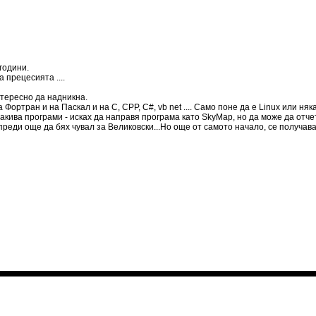
години.
 прецесията ....
нтересно да надникна.
Фортран и на Паскал и на С, СРР, C#, vb net .... Само поне да е Linux или ня
акива програми - исках да направя програма като SkyMap, но да може да отче
реди още да бях чувал за Великовски...Но още от самото начало, се получава 