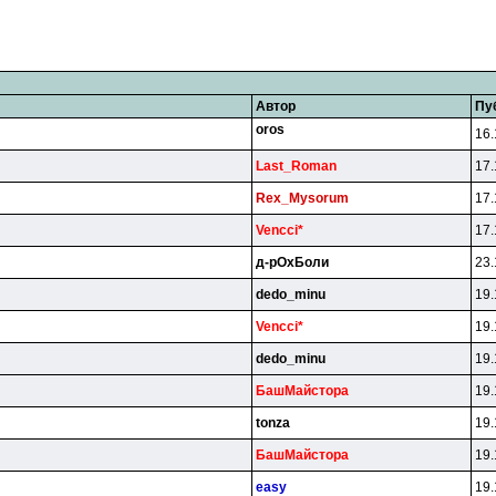
Автор
Пу
oros
16.
Last_Roman
17.
Rex_Mysorum
17.
Vencci*
17.
д-pOxБoли
23.
dedo_minu
19.
Vencci*
19.
dedo_minu
19.
БaшMaйcтopa
19.
tonza
19.
БaшMaйcтopa
19.
easy
19.