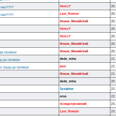
Vencci*
20.
ова?!?!?!
Last_Roman
20.
ова?!?!?!
Иoaнн_Mизийckий
20.
Vencci*
20.
Vencci*
20.
Иoaнн_Mизийckий
20.
Иoaнн_Mизийckий
20.
 да провери
dedo_minu
21.
да да провери
jove
21.
 е труда да провери
Иoaнн_Mизийckий
21.
dedo_minu
20.
Sysiphus
22.
oros
22.
пceвдoтpeзвeниk
23.
Last_Roman
23.