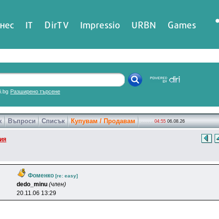
нес
IT
DirTV
Impressio
URBN
Games
ri.bg
Разширено търсене
к
Въпроси
Списък
Купувам / Продавам
04:55
06.08.26
ия
Фоменко
[re: easy]
dedo_minu
(член)
20.11.06 13:29