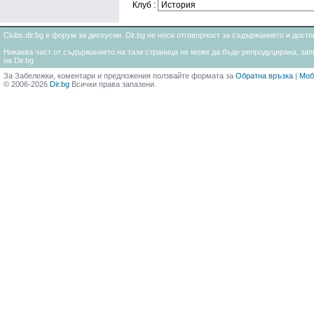
Клуб :
Clubs.dir.bg е форум за дискусии. Dir.bg не носи отговорност за съдържанието и дос
Никаква част от съдържанието на тази страница не може да бъде репродуцирана, запи
на Dir.bg
За Забележки, коментари и предложения ползвайте формата за
Обратна връзка
|
Моб
© 2006-2026
Dir.bg
Всички права запазени.