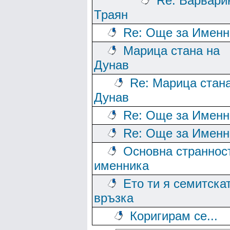
Re: Варвари
Траян
Re: Още за Именн
Марица стана на
Дунав
Re: Марица стан
Дунав
Re: Още за Именн
Re: Още за Именн
Основна страннос
именника
Ето ти я семитска
връзка
Коригирам се...