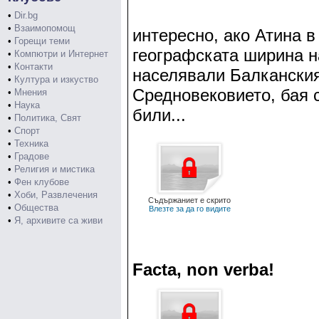
•
Dir.bg
•
Взаимопомощ
интересно, ако Атина в
•
Горещи теми
географската ширина н
•
Компютри и Интернет
•
Контакти
населявали Балканския
•
Култура и изкуство
Средновековието, бая 
•
Мнения
•
Наука
били...
•
Политика, Свят
•
Спорт
•
Техника
•
Градове
•
Религия и мистика
•
Фен клубове
•
Хоби, Развлечения
Съдържаниет е скрито
•
Общества
Влезте за да го видите
•
Я, архивите са живи
Facta, non verba!