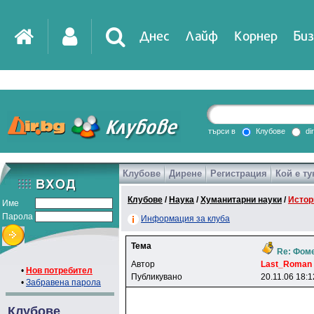
Днес
Лайф
Корнер
Биз
IT
DirTV
Impressio
търси в
Клубове
di
Клубове
Дирене
Регистрация
Кой е ту
Games
Клубове
/
Наука
/
Хуманитарни науки
/
Истор
Име
Парола
Информация за клуба
Тема
Re: Фом
Автор
Last_Roman
•
Нов потребител
Публикувано
20.11.06 18:1
•
Забравена парола
Клубове