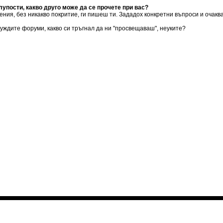
лупости, какво друго може да се прочете при вас?
ния, без никакво покритие, ги пишеш ти. Зададох конкретни въпроси и очаква
 чуждите форуми, какво си тръгнал да ни "просвещаваш", неуките?