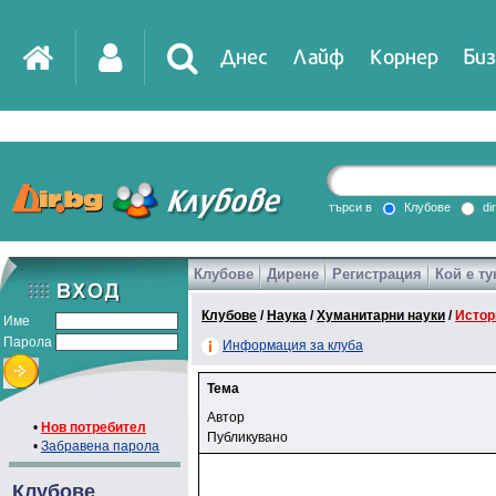
Днес
Лайф
Корнер
Биз
търси в
Клубове
di
Клубове
Дирене
Регистрация
Кой е ту
Клубове
/
Наука
/
Хуманитарни науки
/
Истор
Име
Парола
Информация за клуба
Тема
Автор
•
Нов потребител
Публикувано
•
Забравена парола
Клубове