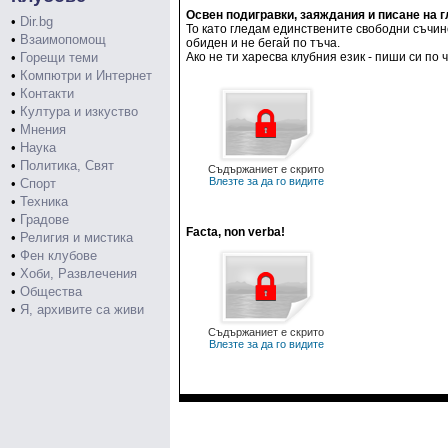
Освен подигравки, заяждания и писане на г
•
Dir.bg
То като гледам единствените свободни съчине
•
Взаимопомощ
обиден и не бегай по тъча.
•
Горещи теми
Ако не ти харесва клубния език - пиши си по
•
Компютри и Интернет
•
Контакти
•
Култура и изкуство
•
Мнения
•
Наука
•
Политика, Свят
Съдържаниет е скрито
Влезте за да го видите
•
Спорт
•
Техника
•
Градове
Facta, non verba!
•
Религия и мистика
•
Фен клубове
•
Хоби, Развлечения
•
Общества
•
Я, архивите са живи
Съдържаниет е скрито
Влезте за да го видите