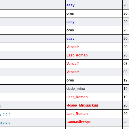
easy
20.
oros
20.
easy
20.
oros
20.
easy
20.
Vencci*
20.
Last_Roman
20.
Vencci*
03.
Vencci*
03.
oros
19.
dedo_minu
19.
Last_Roman
19.
Иoaнн_Mизийckий
20.
!
Last_Roman
20.
а?!?!?!
БaшMaйcтopa
20.
а?!?!?!