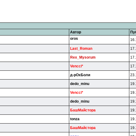
Автор
Пу
oros
16.
Last_Roman
17.
Rex_Mysorum
17.
Vencci*
17.
д-pOxБoли
23.
dedo_minu
19.
Vencci*
19.
dedo_minu
19.
БaшMaйcтopa
19.
tonza
19.
БaшMaйcтopa
19.