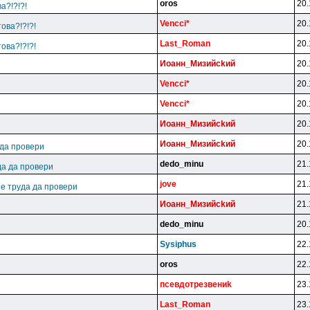
oros
20.
а?!?!?!
Vencci*
20.
ова?!?!?!
Last_Roman
20.
ова?!?!?!
Иoaнн_Mизийckий
20.
Vencci*
20.
Vencci*
20.
Иoaнн_Mизийckий
20.
Иoaнн_Mизийckий
20.
 да провери
dedo_minu
21.
да да провери
jove
21.
 е труда да провери
Иoaнн_Mизийckий
21.
dedo_minu
20.
Sysiphus
22.
oros
22.
пceвдoтpeзвeниk
23.
Last_Roman
23.