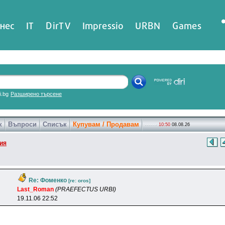
нес
IT
DirTV
Impressio
URBN
Games
ri.bg
Разширено търсене
к
Въпроси
Списък
Купувам / Продавам
10:50
08.08.26
ия
Re: Фоменко
[re: oros]
Last_Roman
(PRAEFECTUS URBI)
19.11.06 22:52