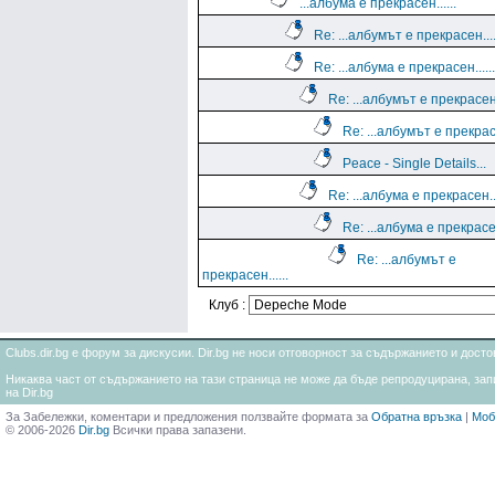
...албума е прекрасен......
Re: ...албумът е прекрасен....
Re: ...албума е прекрасен......
Re: ...албумът е прекрасен..
Re: ...албумът е прекрасе
Peace - Single Details...
Re: ...албума е прекрасен...
Re: ...албума е прекрасен.
Re: ...албумът е
прекрасен......
Клуб :
Clubs.dir.bg е форум за дискусии. Dir.bg не носи отговорност за съдържанието и дос
Никаква част от съдържанието на тази страница не може да бъде репродуцирана, запи
на Dir.bg
За Забележки, коментари и предложения ползвайте формата за
Обратна връзка
|
Моб
© 2006-2026
Dir.bg
Всички права запазени.