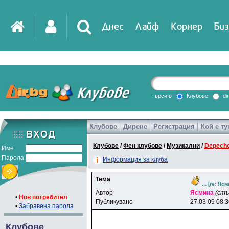
Днес
Лайф
Корнер
Биз
IT
DirTV
Impressio
търси в
Клубове
di
Клубове
Дирене
Регистрация
Кой е ту
Games
Клубове
/
Фен клубове
/
Музикални
/
Depech
Име
Парола
Информация за клуба
Тема
...
[re: Яcм
Автор
Яcминa
(стъ
•
Нов потребител
Публикувано
27.03.09 08:
•
Забравена парола
Клубове