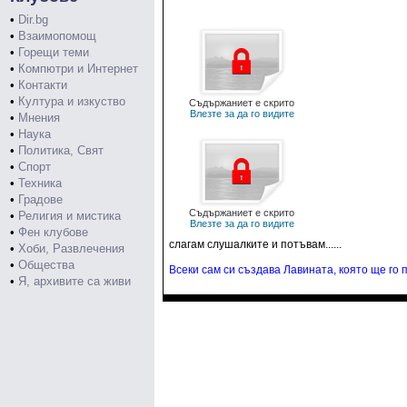
•
Dir.bg
•
Взаимопомощ
•
Горещи теми
•
Компютри и Интернет
•
Контакти
•
Култура и изкуство
Съдържаниет е скрито
Влезте за да го видите
•
Мнения
•
Наука
•
Политика, Свят
•
Спорт
•
Техника
•
Градове
Съдържаниет е скрито
•
Религия и мистика
Влезте за да го видите
•
Фен клубове
слагам слушалките и потъвам......
•
Хоби, Развлечения
•
Общества
Всеки сам си създава Лавината, която ще го п
•
Я, архивите са живи