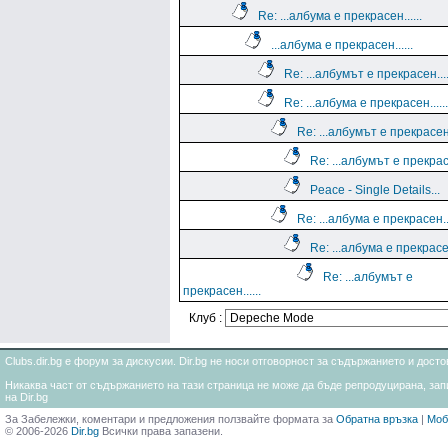
Re: ...албума е прекрасен......
...албума е прекрасен......
Re: ...албумът е прекрасен....
Re: ...албума е прекрасен......
Re: ...албумът е прекрасен..
Re: ...албумът е прекрасе
Peace - Single Details...
Re: ...албума е прекрасен...
Re: ...албума е прекрасен.
Re: ...албумът е
прекрасен......
Клуб :
Clubs.dir.bg е форум за дискусии. Dir.bg не носи отговорност за съдържанието и дос
Никаква част от съдържанието на тази страница не може да бъде репродуцирана, запи
на Dir.bg
За Забележки, коментари и предложения ползвайте формата за
Обратна връзка
|
Моб
© 2006-2026
Dir.bg
Всички права запазени.