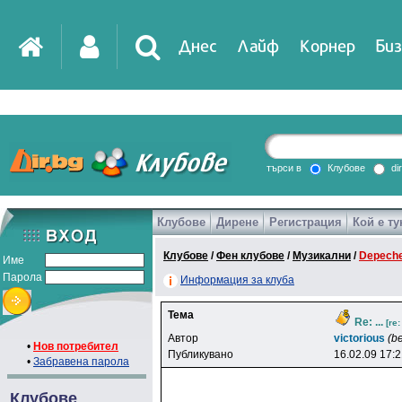
Днес
Лайф
Корнер
Биз
IT
DirTV
Impressio
търси в
Клубове
di
Клубове
Дирене
Регистрация
Кой е ту
Games
Клубове
/
Фен клубове
/
Музикални
/
Depech
Име
Парола
Информация за клуба
Тема
Re: ...
[re
Автор
victorious
(be
•
Нов потребител
Публикувано
16.02.09 17:
•
Забравена парола
Клубове