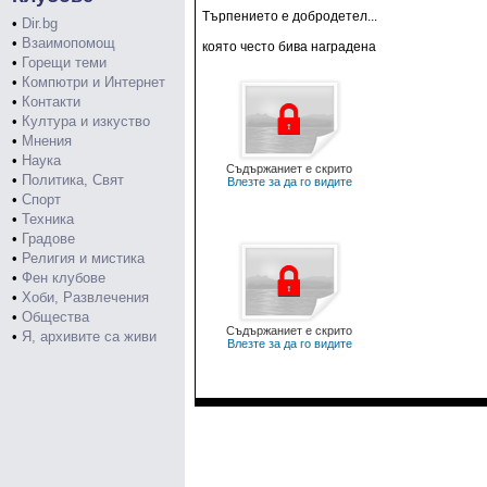
Търпението е добродетел...
•
Dir.bg
•
Взаимопомощ
която често бива наградена
•
Горещи теми
•
Компютри и Интернет
•
Контакти
•
Култура и изкуство
•
Мнения
•
Наука
Съдържаниет е скрито
•
Политика, Свят
Влезте за да го видите
•
Спорт
•
Техника
•
Градове
•
Религия и мистика
•
Фен клубове
•
Хоби, Развлечения
•
Общества
Съдържаниет е скрито
•
Я, архивите са живи
Влезте за да го видите