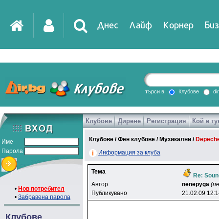
Днес
Лайф
Корнер
Биз
IT
DirTV
Impressio
търси в
Клубове
di
Клубове
Дирене
Регистрация
Кой е ту
Games
Клубове
/
Фен клубове
/
Музикални
/
Depech
Име
Парола
Информация за клуба
Тема
Re: Soun
Автор
nenepyga
(n
•
Нов потребител
Публикувано
21.02.09 12:
•
Забравена парола
Клубове