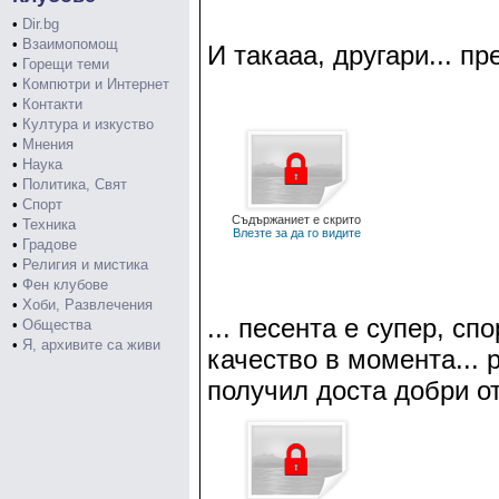
•
Dir.bg
•
Взаимопомощ
И такааа, другари... пр
•
Горещи теми
•
Компютри и Интернет
•
Контакти
•
Култура и изкуство
•
Мнения
•
Наука
•
Политика, Свят
•
Спорт
Съдържаниет е скрито
•
Техника
Влезте за да го видите
•
Градове
•
Религия и мистика
•
Фен клубове
•
Хоби, Развлечения
... песента е супер, с
•
Общества
•
Я, архивите са живи
качество в момента... 
получил доста добри о