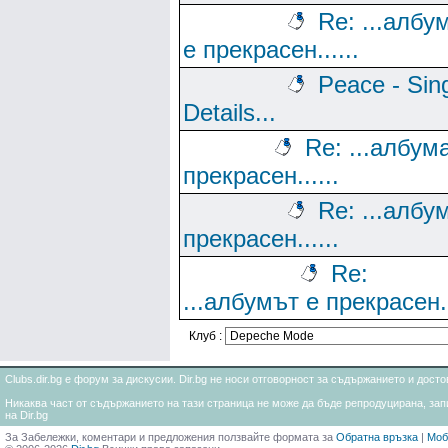
Re: ...албу
е прекрасен......
Peace - Sin
Details...
Re: ...албум
прекрасен......
Re: ...албу
прекрасен......
Re:
...албумът е прекрасен..
Клуб :
Clubs.dir.bg е форум за дискусии. Dir.bg не носи отговорност за съдържанието и дос
Никаква част от съдържанието на тази страница не може да бъде репродуцирана, запи
на Dir.bg
За Забележки, коментари и предложения ползвайте формата за
Обратна връзка
|
Моб