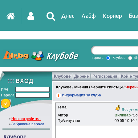
Днес
Лайф
Корнер
Биз
IT
DirTV
Impressio
търси в
Клубове
di
Клубове
Дирене
Регистрация
Кой е ту
Games
Клубове
/
Мнения
/
Черните списъци
/
Черен 
Име
Парола
Информация за клуба
Тема
Re:
[re: ф
Автор
Bиливap
(Co
•
Нов потребител
Публикувано
09.05.10 10:
•
Забравена парола
Клубове