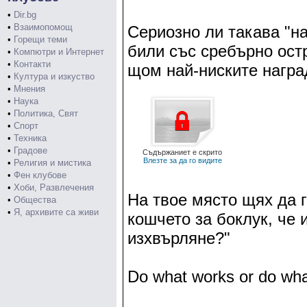
•
Dir.bg
•
Взаимопомощ
Сериозно ли такава "на
•
Горещи теми
били със сребърно ост
•
Компютри и Интернет
•
Контакти
щом най-ниските награ
•
Култура и изкуство
•
Мнения
•
Наука
•
Политика, Свят
•
Спорт
•
Техника
•
Градове
Съдържаниет е скрито
Влезте за да го видите
•
Религия и мистика
•
Фен клубове
•
Хоби, Развлечения
На твое място щях да г
•
Общества
•
Я, архивите са живи
кошчето за боклук, че 
изхвърляне?"
Do what works or do what