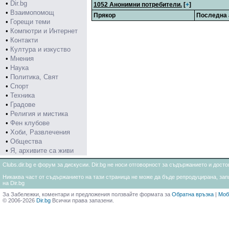
•
Dir.bg
1052 Анонимни потребители.
[
+
]
•
Взаимопомощ
Прякор
Последна 
•
Горещи теми
•
Компютри и Интернет
•
Контакти
•
Култура и изкуство
•
Мнения
•
Наука
•
Политика, Свят
•
Спорт
•
Техника
•
Градове
•
Религия и мистика
•
Фен клубове
•
Хоби, Развлечения
•
Общества
•
Я, архивите са живи
Clubs.dir.bg е форум за дискусии. Dir.bg не носи отговорност за съдържанието и дос
Никаква част от съдържанието на тази страница не може да бъде репродуцирана, запи
на Dir.bg
За Забележки, коментари и предложения ползвайте формата за
Обратна връзка
|
Моб
© 2006-2026
Dir.bg
Всички права запазени.