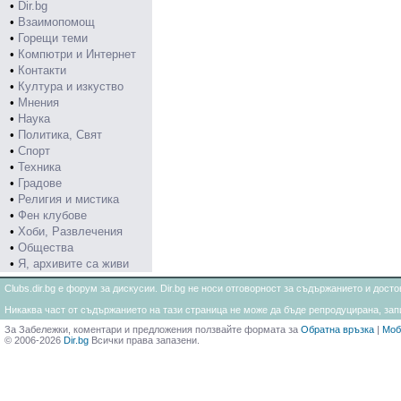
•
Dir.bg
•
Взаимопомощ
•
Горещи теми
•
Компютри и Интернет
•
Контакти
•
Култура и изкуство
•
Мнения
•
Наука
•
Политика, Свят
•
Спорт
•
Техника
•
Градове
•
Религия и мистика
•
Фен клубове
•
Хоби, Развлечения
•
Общества
•
Я, архивите са живи
Clubs.dir.bg е форум за дискусии. Dir.bg не носи отговорност за съдържанието и дос
Никаква част от съдържанието на тази страница не може да бъде репродуцирана, запи
За Забележки, коментари и предложения ползвайте формата за
Обратна връзка
|
Моб
© 2006-2026
Dir.bg
Всички права запазени.