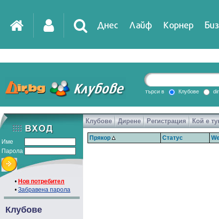
Днес
Лайф
Корнер
Биз
търси в
Клубове
di
Клубове
Дирене
Регистрация
Кой е ту
Прякор
Статус
We
Име
Парола
•
Нов потребител
•
Забравена парола
Клубове