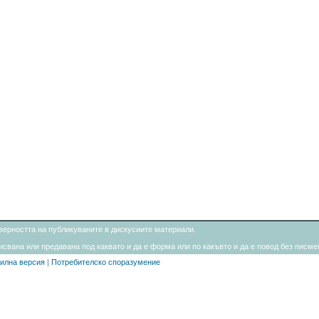
товерността на публикуваните в дискусиите материали.
свана или предавана под каквато и да е форма или по какъвто и да е повод без писмен
илна версия
|
Потребителско споразумение