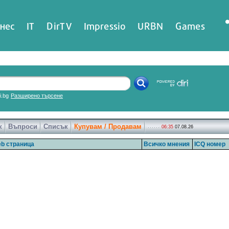
нес
IT
DirTV
Impressio
URBN
Games
ri.bg
Разширено търсене
к
Въпроси
Списък
Купувам / Продавам
06:35
07.08.26
b страница
Всичко мнения
ICQ номер