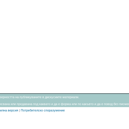
товерността на публикуваните в дискусиите материали.
свана или предавана под каквато и да е форма или по какъвто и да е повод без писмен
илна версия
|
Потребителско споразумение