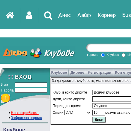
Днес
Лайф
Корнер
Биз
търси в
Клубове
di
Клубове
Дирене
Регистрация
Кой е ту
За да дирите в клубовете, моля попълнете фо
Име
Парола
Клуб, в който дирите
Думи, които дирите
Период от време
Опции
резултата на 
•
Нов потребител
•
Забравена парола
Клубове