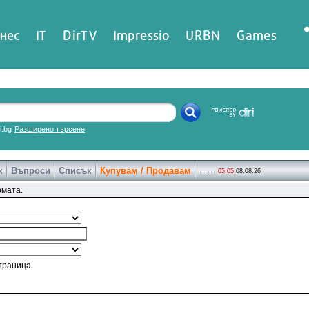
нес
IT
DirTV
Impressio
URBN
Games
ri.bg
Разширено търсене
к
Въпроси
Списък
Купувам / Продавам
05:05
08.08.26
рмата.
страница