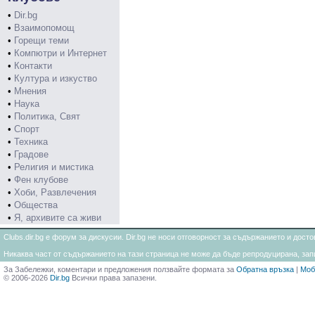
•
Dir.bg
•
Взаимопомощ
•
Горещи теми
•
Компютри и Интернет
•
Контакти
•
Култура и изкуство
•
Мнения
•
Наука
•
Политика, Свят
•
Спорт
•
Техника
•
Градове
•
Религия и мистика
•
Фен клубове
•
Хоби, Развлечения
•
Общества
•
Я, архивите са живи
Clubs.dir.bg е форум за дискусии. Dir.bg не носи отговорност за съдържанието и дос
Никаква част от съдържанието на тази страница не може да бъде репродуцирана, запи
За Забележки, коментари и предложения ползвайте формата за
Обратна връзка
|
Моб
© 2006-2026
Dir.bg
Всички права запазени.