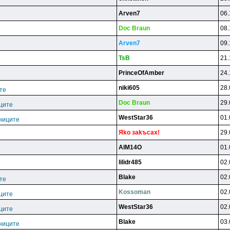
Arven7
06.
Doc Braun
08.
Arven7
09.
TsB
21.
PrinceOfAmber
24.
niki605
28.
те
Doc Braun
29.
ците
WestStar36
01.
ниците
Яko зakъcax!
29.
AlM14O
01.
lilidr485
02.
Blake
02.
те
Kossoman
02.
ците
WestStar36
02.
ците
Blake
03.
ниците