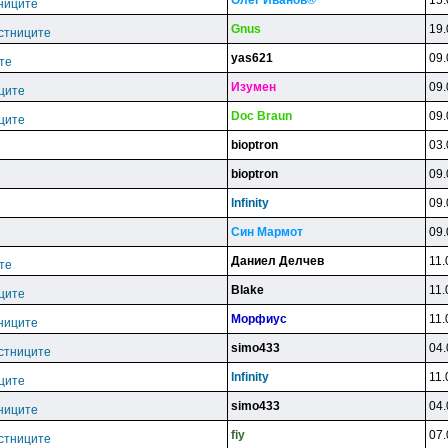
Oлer Ивaнoв®
15.
ниците
Gnus
19.
стниците
yas621
09.
те
Изyмeн
09.
ците
Doc Braun
09.
ците
bioptron
03.
bioptron
09.
lnfinity
09.
Cин Mapмoт
09.
Даниел Делчев
11.
те
Blake
11.
ците
Mopфиyc
11.
ниците
simo433
04.
стниците
lnfinity
11.
ците
simo433
04.
ниците
fiy
07.
стниците