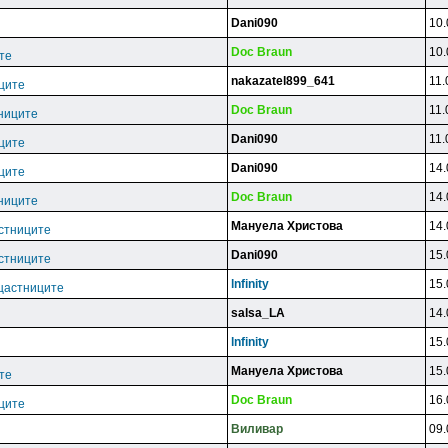
Dani090
10.
Doc Braun
10.
те
nakazatel899_641
11.
ците
Doc Braun
11.
ниците
Dani090
11.
ците
Dani090
14.
ците
Doc Braun
14.
ниците
Мануела Христова
14.
стниците
Dani090
15.
стниците
lnfinity
15.
щастниците
salsa_LA
14.
lnfinity
15.
Мануела Христова
15.
те
Doc Braun
16.
ците
Bиливap
09.