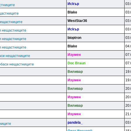
Иckъp
03.
стниците
Blake
03.
щастниците
WestStar36
03.
нещастниците
Иckъp
03.
и нещастниците
bioptron
03.
и нещастниците
Blake
04.
и нещастниците
Изyмeн
07.
аси нещастниците
Doc Braun
07.
ебаси нещастниците
Bиливap
19.
Изyмeн
19.
Bиливap
20.
Изyмeн
20.
Bиливap
20.
Изyмeн
21.
pandela_
03.
ниците