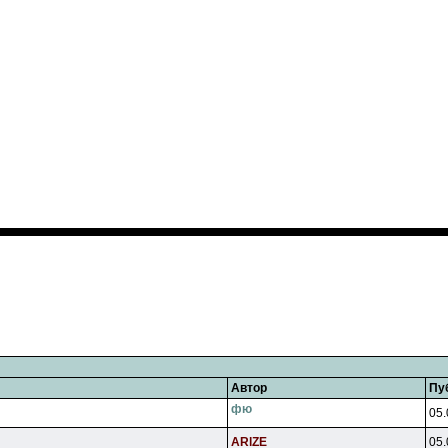
Автор
Пу
фю
05.
ARlZE
05.