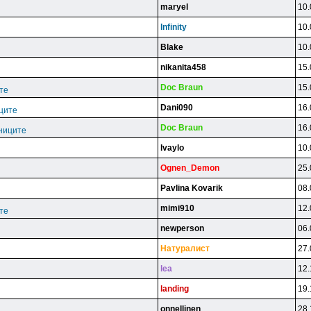
maryel
10.
lnfinity
10.
Blake
10.
nikanita458
15.
Doc Braun
15.
те
Dani090
16.
ците
Doc Braun
16.
ниците
lvaylo
10.
Ognen_Demon
25.
Pavlina Kovarik
08.
mimi910
12.
те
newperson
06.
Haтypaлиcт
27.
lea
12.
landing
19.
onnellinen
28.