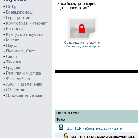
Баси боклуците верно.
•
Dir.bg
Що за простотия?
•
Взаимопомощ
•
Горещи теми
•
Компютри и Интернет
•
Контакти
•
Култура и изкуство
•
Мнения
Съдържаниет е скрито
•
Наука
Влезте за да го видите
•
Политика, Свят
•
Спорт
•
Техника
•
Градове
•
Религия и мистика
•
Фен клубове
•
Хоби, Развлечения
•
Общества
•
Я, архивите са живи
Цялата тема
Тема
ЦЕПТЕР - ебаси нещастниците
Re: ЦЕПТЕР - ебаси нещастниците