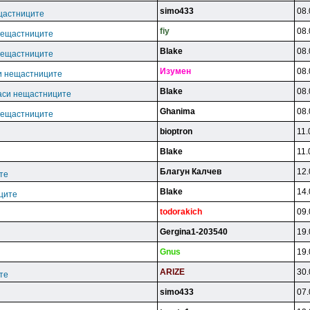
simo433
08.
щастниците
fiy
08.
нещастниците
Blake
08.
нещастниците
Изyмeн
08.
и нещастниците
Blake
08.
аси нещастниците
Ghanima
08.
нещастниците
bioptron
11.
Blake
11.
Благун Калчев
12.
те
Blake
14.
ците
todorakich
09.
Gergina1-203540
19.
Gnus
19.
ARlZE
30.
те
simo433
07.