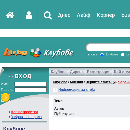
Днес
Лайф
Корнер
Биз
търси в
Клубове
di
Клубове
Дирене
Регистрация
Кой е ту
Клубове
/
Мнения
/
Черните списъци
/
Черен 
Име
Парола
Информация за клуба
Тема
Автор
•
Нов потребител
Публикувано
•
Забравена парола
Клубове