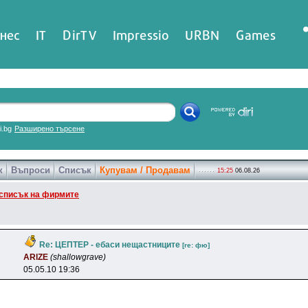
нес
IT
DirTV
Impressio
URBN
Games
ri.bg
Разширено търсене
к
Въпроси
Списък
Купувам / Продавам
15:25
06.08.26
списък на фирмите
Re: ЦЕПТЕР - ебаси нещастниците
[re: фю]
ARlZE
(shallowgrave)
05.05.10 19:36