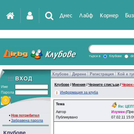
Днес
Лайф
Корнер
Биз
IT
DirTV
Impressio
търси в
Клубове
di
Клубове
Дирене
Регистрация
Кой е ту
Games
Клубове
/
Мнения
/
Черните списъци
/
Черен 
Име
Парола
Информация за клуба
Тема
Re: ЦЕПТ
Автор
Изyмeн
(Пре
•
Нов потребител
Публикувано
07.02.11 15:0
•
Забравена парола
Клубове