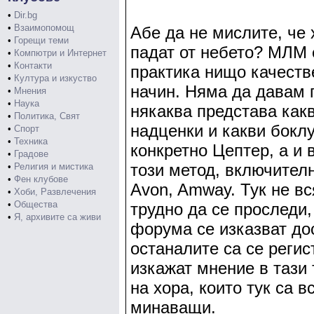
•
Dir.bg
•
Взаимопомощ
Абе да не мислите, че
•
Горещи теми
падат от небето? МЛМ 
•
Компютри и Интернет
•
Контакти
практика нищо качеств
•
Култура и изкуство
начин. Няма да давам 
•
Мнения
•
Наука
някаква представа какв
•
Политика, Свят
надценки и какви бокл
•
Спорт
•
Техника
конкретно Цептер, а и
•
Градове
този метод, включителн
•
Религия и мистика
•
Фен клубове
Avon, Amway. Тук не вс
•
Хоби, Развлечения
•
Общества
трудно да се проследи,
•
Я, архивите са живи
форума се изказват дос
останалите са се реги
изкажат мнение в тази
на хора, които тук са в
минаващи.