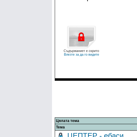
Най-важното е невидим
Съдържаниет е скрито
Влезте за да го видите
Цялата тема
Тема
ЦЕПТЕР - ебаси