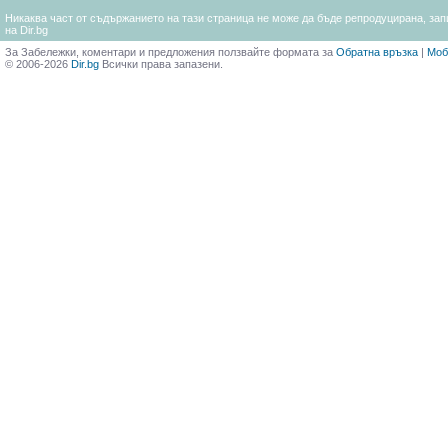
Никаква част от съдържанието на тази страница не може да бъде репродуцирана, запи
на Dir.bg
За Забележки, коментари и предложения ползвайте формата за
Обратна връзка
|
Моб
© 2006-2026
Dir.bg
Всички права запазени.