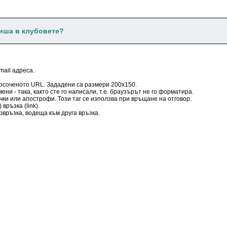
пиша в клубовете?
mail адреса.
 посоченото URL. Зададени са размери 200x150.
ени - така, както сте го написали, т.е. браузърът не го форматира.
чки или апострофи. Този таг се използва при връщане на отговор.
връзка (link).
рвръзка, водеща към друга връзка.