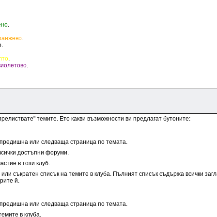
ено
.
ранжево
.
о
.
лто
.
виолетово
.
"прелиствате" темите. Ето какви възможности ви предлагат бутоните:
 предишна или следваща страница по темата.
всички достъпни форуми.
астие в този клуб.
или съкратен списък на темите в клуба. Пълният списък съдържа всички загл
рите й.
 предишна или следваща страница по темата.
темите в клуба.