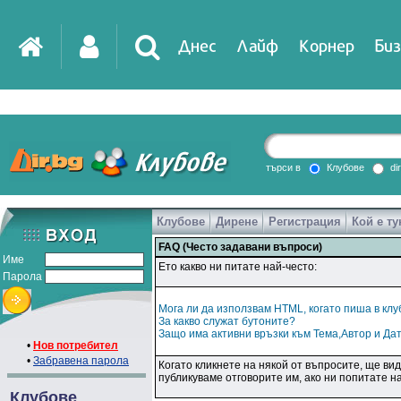
Днес
Лайф
Корнер
Биз
търси в
Клубове
di
Клубове
Дирене
Регистрация
Кой е ту
FAQ (Често задавани въпроси)
Име
Ето какво ни питате най-често:
Парола
Мога ли да използвам HTML, когато пиша в кл
За какво служат бутоните?
Защо има активни връзки към Тема,Автор и Да
•
Нов потребител
•
Забравена парола
Когато кликнете на някой от въпросите, ще ви
публикуваме отговорите им, ако ни попитате н
Клубове