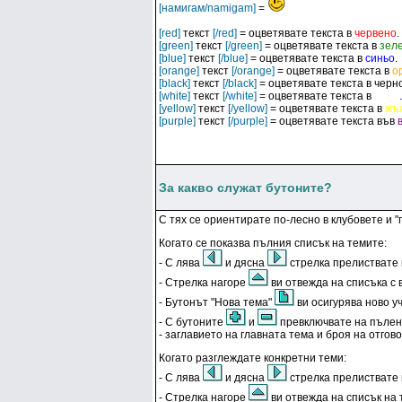
[намигам/namigam]
=
[red]
текст
[/red]
= оцветявате текста в
червено
.
[green]
текст
[/green]
= оцветявате текста в
зел
[blue]
текст
[/blue]
= оцветявате текста в
синьо
.
[orange]
текст
[/orange]
= оцветявате текста в
о
[black]
текст
[/black]
= оцветявате текста в
черн
[white]
текст
[/white]
= оцветявате текста в
бяло
.
[yellow]
текст
[/yellow]
= оцветявате текста в
жъ
[purple]
текст
[/purple]
= оцветявате текста във
За какво служат бутоните?
С тях се ориентирате по-лесно в клубовете и 
Когато се показва пълния списък на темите:
- С лява
и дясна
стрелка прелиствате
- Стрелка нагоре
ви отвежда на списъка с 
- Бутонът "Нова тема"
ви осигурява ново уч
- С бутоните
и
превключвате на пълен 
- заглавието на главната тема и броя на отгово
Когато разглеждате конкретни теми:
- С лява
и дясна
стрелка прелиствате
- Стрелка нагоре
ви отвежда на списък на 