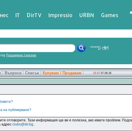
нес
IT
DirTV
Impressio
URBN
Games
ri.bg
Разширено търсене
к
Въпроси
Списък
Купувам / Продавам
15:47
07.08.26
убовете?
та на публикуване?
дите отговорите. Тази информация ще ви е полезна, ако имате проблем. Подсе
а адрес
clubs@dir.bg
.