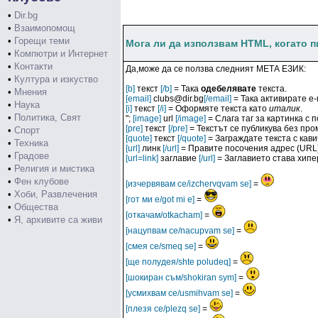
•
Dir.bg
•
Взаимопомощ
•
Горещи теми
Мога ли да използвам HTML, когато 
•
Компютри и Интернет
•
Контакти
Да,може да се ползва следният МЕТА ЕЗИК:
•
Култура и изкуство
[b]
текст
[/b]
= Така
одебелявате
текста.
•
Мнения
[email]
clubs@dir.bg
[/email]
= Така активирате e-
•
Наука
[i]
текст
[/i]
= Оформяте текста като
италик
.
•
Политика, Свят
";
[image]
url
[/image]
= Слага таг за картинка с
[pre]
текст
[/pre]
= Текстът се публикува без пром
•
Спорт
[quote]
текст
[/quote]
= Заграждате текста с кави
•
Техника
[url]
линк
[/url]
= Правите посочения адрес (URL) 
•
Градове
[url=link]
заглавие
[/url]
= Заглавието става хипе
•
Религия и мистика
•
Фен клубове
[изчервявам се/izchervqvam se]
=
•
Хоби, Развлечения
[гот ми е/got mi e]
=
•
Общества
[откачам/otkacham]
=
•
Я, архивите са живи
[нацупвам се/nacupvam se]
=
[смея се/smeq se]
=
[ще полудея/shte poludeq]
=
[шокиран съм/shokiran sym]
=
[усмихвам се/usmihvam se]
=
[плезя се/plezq se]
=