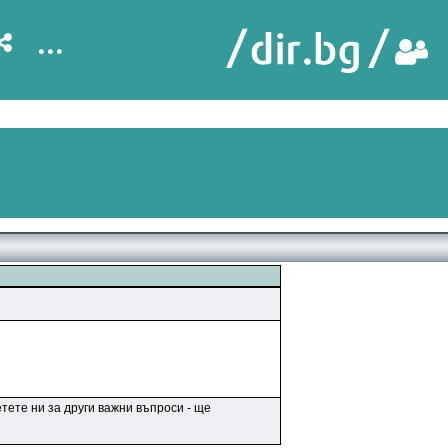
...
тете ни за други важни въпроси - ще