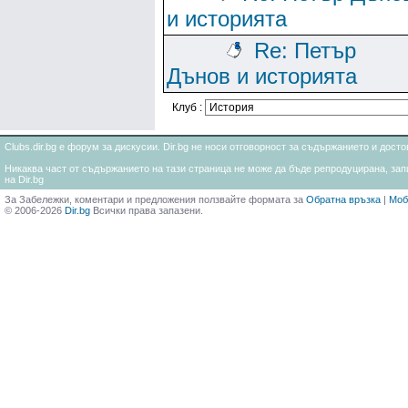
и историята
Re: Петър
Дънов и историята
Клуб :
Clubs.dir.bg е форум за дискусии. Dir.bg не носи отговорност за съдържанието и дос
Никаква част от съдържанието на тази страница не може да бъде репродуцирана, запи
на Dir.bg
За Забележки, коментари и предложения ползвайте формата за
Обратна връзка
|
Моб
© 2006-2026
Dir.bg
Всички права запазени.