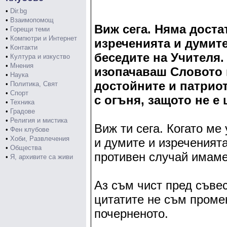
•
Dir.bg
•
Взаимопомощ
Виж сега. Няма доста
•
Горещи теми
•
Компютри и Интернет
изреченията и думите
•
Контакти
беседите на Учителя.
•
Култура и изкуство
•
Мнения
изопачаваш Словото н
•
Наука
достойните и патриот
•
Политика, Свят
•
Спорт
с огъня, защото не е 
•
Техника
•
Градове
•
Религия и мистика
Виж ти сега. Когато м
•
Фен клубове
•
Хоби, Развлечения
и думите и изреченията
•
Общества
противен случай имаме
•
Я, архивите са живи
Аз съм чист пред съвес
цитатите не съм проме
почерненото.