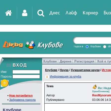
Днес
Лайф
Корнер
Биз
IT
DirTV
Impressio
търси в
Клубове
di
Клубове
Дирене
Регистрация
Кой е ту
Games
Клубове
/
Наука
/
Хуманитарни науки
/
Истор
Име
Парола
Информация за клуба
Тема
Re: Неде
УpaнOrнянoв]
Автор
RexMysoru
•
Нов потребител
•
Забравена парола
Публикувано
03.06.06 14:
Клубове