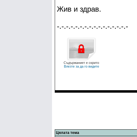
Жив и здрав.
-.-.-.-.-.-.-.-.-.-.-.-.-.-.-.-
Съдържаниет е скрито
Влезте за да го видите
Цялата тема