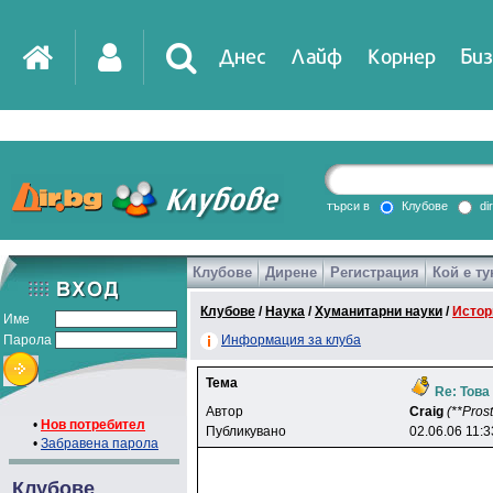
Днес
Лайф
Корнер
Биз
IT
DirTV
Impressio
търси в
Клубове
di
Клубове
Дирене
Регистрация
Кой е ту
Games
Клубове
/
Наука
/
Хуманитарни науки
/
Истор
Име
Парола
Информация за клуба
Тема
Re: Това
Автор
Craig
(**Prost
•
Нов потребител
Публикувано
02.06.06 11:3
•
Забравена парола
Клубове