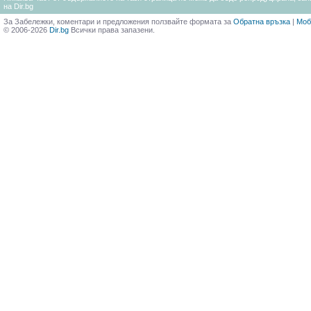
на Dir.bg
За Забележки, коментари и предложения ползвайте формата за
Обратна връзка
|
Моб
© 2006-2026
Dir.bg
Всички права запазени.