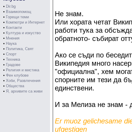
•
Dir.bg
•
Взаимопомощ
Не знам.
•
Горещи теми
Или хората четат Вики
•
Компютри и Интернет
•
Контакти
работи тука за обсъжда
•
Култура и изкуство
обратното- събират отт
•
Мнения
•
Наука
•
Политика, Свят
Ако се съди по беседит
•
Спорт
•
Техника
Википедия много насер
•
Градове
"официална", хем мога
•
Религия и мистика
•
Фен клубове
спорните им тези да бъ
•
Хоби, Развлечения
•
Общества
единствени.
•
Я, архивите са живи
И за Мелиза не знам -
Er muoz gelichesame die 
ufgestigеn