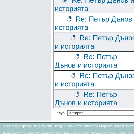
Re: Петър Дънов 
историята
Re: Петър Дънов
историята
Re: Петър Дъно
и историята
Re: Петър
Дънов и историята
Re: Петър Дъно
и историята
Re: Петър
Дънов и историята
Клуб :
Clubs.dir.bg е форум за дискусии. Dir.bg не носи отговорност за съдържанието и дос
Никаква част от съдържанието на тази страница не може да бъде репродуцирана, запи