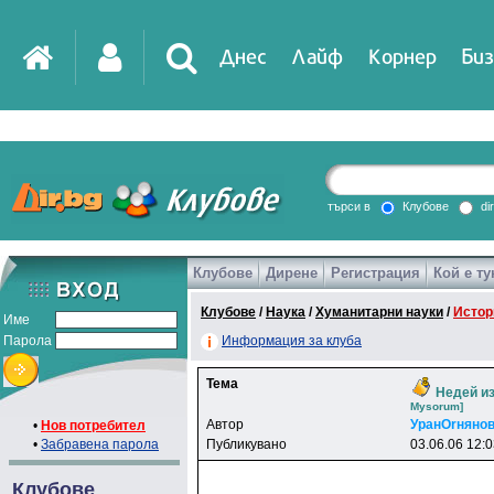
Днес
Лайф
Корнер
Биз
IT
DirTV
Impressio
търси в
Клубове
di
Клубове
Дирене
Регистрация
Кой е ту
Games
Клубове
/
Наука
/
Хуманитарни науки
/
Истор
Име
Парола
Информация за клуба
Тема
Недей из
Mysorum]
Автор
УpaнOrнянo
•
Нов потребител
•
Забравена парола
Публикувано
03.06.06 12:
Клубове