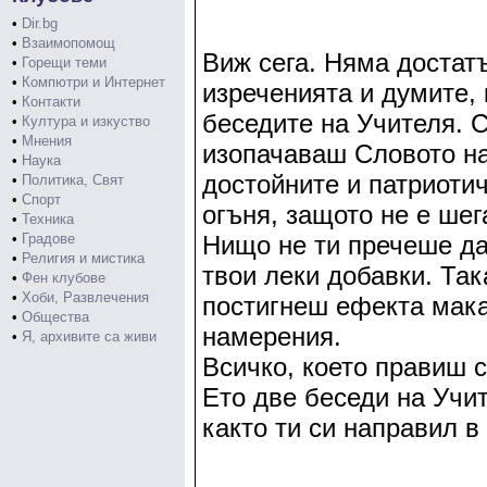
•
Dir.bg
•
Взаимопомощ
Виж сега. Няма достат
•
Горещи теми
•
Компютри и Интернет
изреченията и думите, 
•
Контакти
беседите на Учителя. 
•
Култура и изкуство
•
Мнения
изопачаваш Словото на
•
Наука
достойните и патриотич
•
Политика, Свят
•
Спорт
огъня, защото не е шег
•
Техника
•
Градове
Нищо не ти пречеше да 
•
Религия и мистика
твои леки добавки. Та
•
Фен клубове
•
Хоби, Развлечения
постигнеш ефекта мака
•
Общества
намерения.
•
Я, архивите са живи
Всичко, което правиш с
Ето две беседи на Учит
както ти си направил в