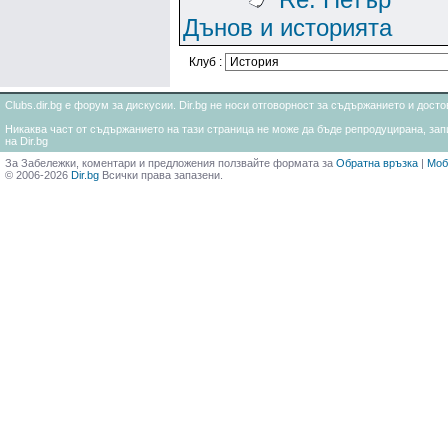
Дънов и историята
Клуб :
Clubs.dir.bg е форум за дискусии. Dir.bg не носи отговорност за съдържанието и дос
Никаква част от съдържанието на тази страница не може да бъде репродуцирана, запи
на Dir.bg
За Забележки, коментари и предложения ползвайте формата за
Обратна връзка
|
Моб
© 2006-2026
Dir.bg
Всички права запазени.