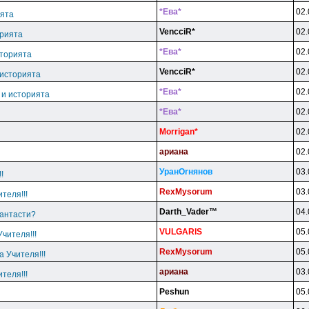
*Eвa*
02.
ията
VencciR*
02.
орията
*Eвa*
02.
сторията
VencciR*
02.
 историята
*Eвa*
02.
 и историята
*Eвa*
02.
Morrigan*
02.
apиaнa
02.
УpaнOrнянoв
03.
!
RexMysorum
03.
теля!!!
Darth_Vader™
04.
фантасти?
VULGARlS
05.
чителя!!!
RexMysorum
05.
 Учителя!!!
apиaнa
03.
теля!!!
Peshun
05.