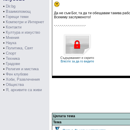
•
Dir.bg
•
Взаимопомощ
Да не съм Бог, та да ти обещавам такива рабо
•
Горещи теми
Всекиму заслуженото!
•
Компютри и Интернет
-.-.-.-.-.-.-.-.-.-.-.-.-.-.-.-
•
Контакти
•
Култура и изкуство
•
Мнения
•
Наука
•
Политика, Свят
•
Спорт
Съдържаниет е скрито
•
Техника
Влезте за да го видите
•
Градове
•
Религия и мистика
•
Фен клубове
•
Хоби, Развлечения
•
Общества
•
Я, архивите са живи
Цялата тема
Тема