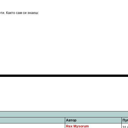
ти. Както сам си знаеш:
Автор
Пу
Rex Mysorum
31.