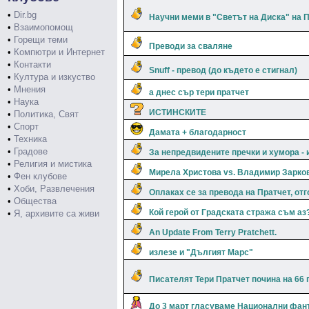
•
Dir.bg
Научни меми в "Светът на Диска" на 
•
Взаимопомощ
•
Горещи теми
Преводи за сваляне
•
Компютри и Интернет
•
Контакти
Snuff - превод (до където е стигнал)
•
Култура и изкуство
•
Мнения
а днес сър тери пратчет
•
Наука
ИСТИНСКИТЕ
•
Политика, Свят
•
Спорт
Дамата + благодарност
•
Техника
•
Градове
За непредвидените пречки и хумора - и
•
Религия и мистика
Мирела Христова vs. Владимир Зарко
•
Фен клубове
•
Хоби, Развлечения
Оплаках се за превода на Пратчет, отг
•
Общества
Кой герой от Градската стража съм аз
•
Я, архивите са живи
An Update From Terry Pratchett.
излезе и "Дългият Марс"
Писателят Тери Пратчет почина на 66 г
До 3 март гласуваме Национални фан