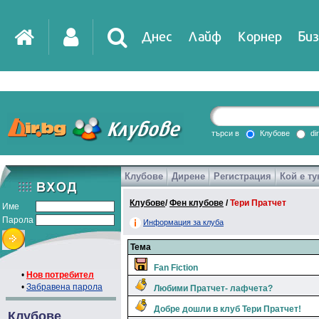
Днес
Лайф
Корнер
Биз
IT
DirTV
Impressio
търси в
Клубове
di
Клубове
Дирене
Регистрация
Кой е ту
Games
Клубове
/
Фен клубове
/
Тери Пратчет
Име
Парола
Информация за клуба
Тема
Fan Fiction
•
Нов потребител
•
Забравена парола
Любими Пратчет- лафчета?
Добре дошли в клуб Тери Пратчет!
Клубове