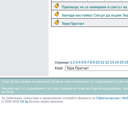
Признаци, че се намираме в светът на
Хиляди настояват Смърт да върне Те
Тери Пратчет
2
3
4
5
6
7
8
9
10
11
12
13
14
15
1
Страници: 1
Клуб :
Clubs.dir.bg е форум за дискусии. Dir.bg не носи отговорност за съдържанието и дос
Никаква част от съдържанието на тази страница не може да бъде репродуцирана, запи
на Dir.bg
За Забележки, коментари и предложения ползвайте формата за
Обратна връзка
|
Моб
© 2006-2026
Dir.bg
Всички права запазени.