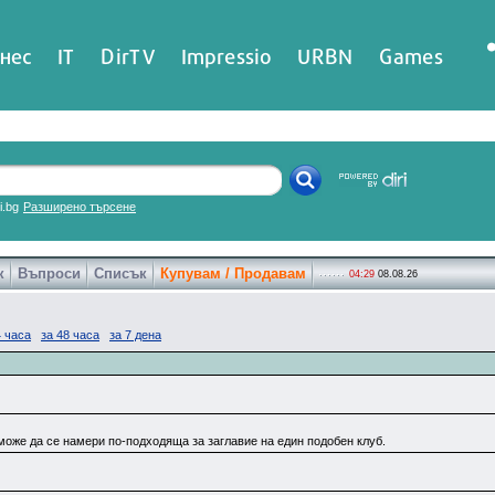
нес
IT
DirTV
Impressio
URBN
Games
ri.bg
Разширено търсене
к
Въпроси
Списък
Купувам / Продавам
04:29
08.08.26
4 часа
за 48 часа
за 7 дена
може да се намери по-подходяща за заглавие на един подобен клуб.