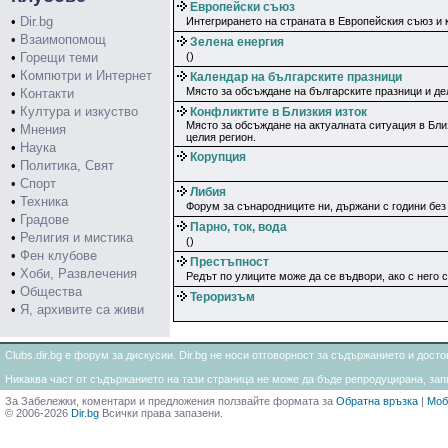
Европейски съюз
•
Dir.bg
Интегрирането на страната в Европейския съюз и к
•
Взаимопомощ
Зелена енергия
•
Горещи теми
()
•
Компютри и Интернет
Календар на българските празници
Място за обсъждане на българските празници и дел
•
Контакти
•
Култура и изкуство
Конфликтите в Близкия изток
Място за обсъждане на актуалната ситуация в Бли
•
Мнения
целия регион.
•
Наука
Корупция
•
Политика, Свят
•
Спорт
Либия
•
Техника
Форум за сънародниците ни, държани с години без
•
Градове
Парно, ток, вода
•
Религия и мистика
()
•
Фен клубове
Престъпност
•
Хоби, Развлечения
Редът по улиците може да се въдвори, ако с него 
•
Общества
Тероризъм
•
Я, архивите са живи
Clubs.dir.bg е форум за дискусии. Dir.bg не носи отговорност за съдържанието и дос
Никаква част от съдържанието на тази страница не може да бъде репродуцирана, запи
За Забележки, коментари и предложения ползвайте формата за
Обратна връзка
|
Моб
© 2006-2026
Dir.bg
Всички права запазени.