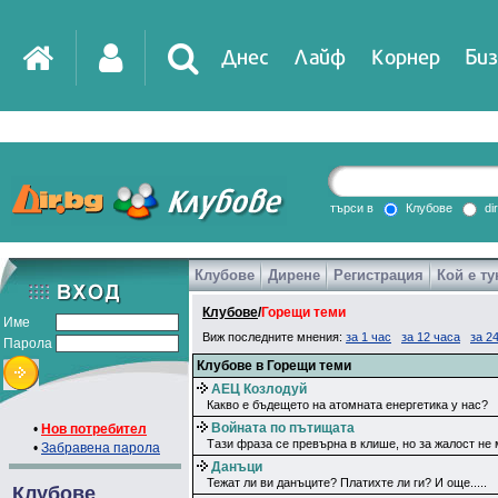
Днес
Лайф
Корнер
Биз
търси в
Клубове
di
Клубове
Дирене
Регистрация
Кой е ту
Клубове
/
Горещи теми
Име
Виж последните мнения:
за 1 час
за 12 часа
за 2
Парола
Клубове в Горещи теми
АЕЦ Козлодуй
Какво е бъдещето на атомната енергетика у нас?
Войната по пътищата
•
Нов потребител
Тази фраза се превърна в клише, но за жалост не 
•
Забравена парола
Данъци
Тежат ли ви данъците? Платихте ли ги? И още.....
Клубове