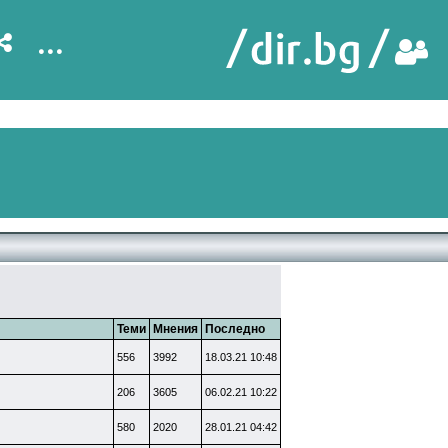
...
Теми
Мнения
Последно
556
3992
18.03.21 10:48
206
3605
06.02.21 10:22
580
2020
28.01.21 04:42