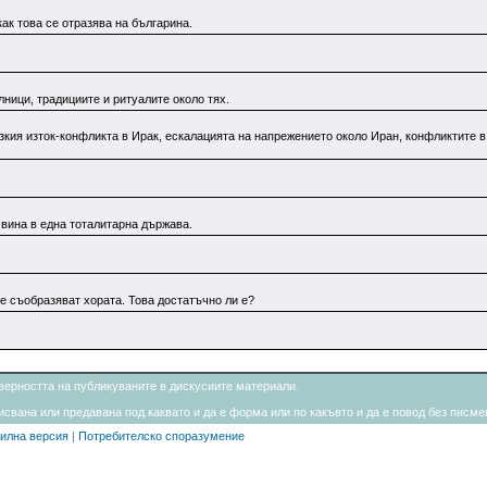
ак това се отразява на българина.
ници, традициите и ритуалите около тях.
зкия изток-конфликта в Ирак, ескалацията на напрежението около Иран, конфликтите в
 вина в една тоталитарна държава.
се съобразяват хората. Това достатъчно ли е?
товерността на публикуваните в дискусиите материали.
свана или предавана под каквато и да е форма или по какъвто и да е повод без писмен
илна версия
|
Потребителско споразумение