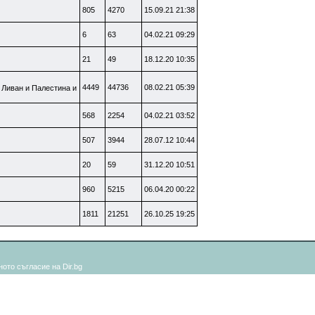
805
4270
15.09.21 21:38
6
63
04.02.21 09:29
21
49
18.12.20 10:35
4449
44736
08.02.21 05:39
 Ливан и Палестина и
568
2254
04.02.21 03:52
507
3944
28.07.12 10:44
20
59
31.12.20 10:51
960
5215
06.04.20 00:22
1811
21251
26.10.25 19:25
ото съгласие на Dir.bg