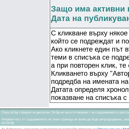
Защо има активни 
Дата на публикува
С кликване върху някое 
който се подреждат и по
Ако кликнете един път в
теми в списъка се подр
а при повторен клик, те
Кликването върху "Авто
подредба на имената на 
Датата определя хронол
показване на списъка с
Clubs.dir.bg е форум за дискусии. Dir.bg не носи отговорност за съдържанието и дос
Никаква част от съдържанието на тази страница не може да бъде репродуцирана, запи
на Dir.bg