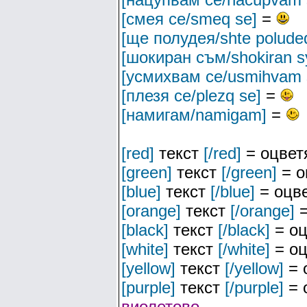
[смея се/smeq se]
=
[ще полудея/shte polude
[шокиран съм/shokiran 
[усмихвам се/usmihvam 
[плезя се/plezq se]
=
[намигам/namigam]
=
[red]
текст
[/red]
= оцвет
[green]
текст
[/green]
= о
[blue]
текст
[/blue]
= оцве
[orange]
текст
[/orange]
=
[black]
текст
[/black]
= оц
[white]
текст
[/white]
= оц
[yellow]
текст
[/yellow]
= 
[purple]
текст
[/purple]
= 
виолетово
.