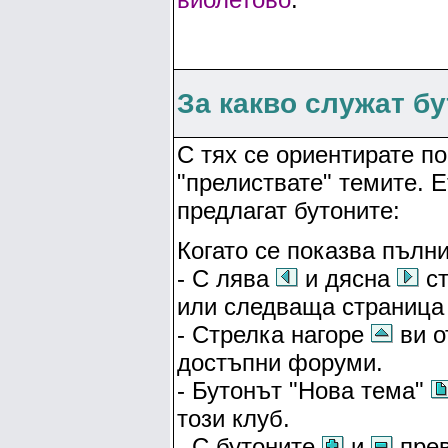
За какво служат б
С тях се ориентирате по
"прелиствате" темите. 
предлагат бутоните:
Когато се показва пълни
- С лява
и дясна
ст
или следваща страница 
- Стрелка нагоре
ви о
достъпни форуми.
- Бутонът "Нова тема"
този клуб.
- С бутоните
и
прев