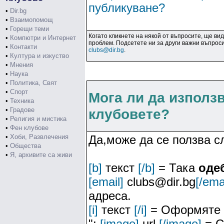
публикуване?
•
Dir.bg
•
Взаимопомощ
•
Горещи теми
Когато кликнете на някой от въпросите, ще ви
•
Компютри и Интернет
проблем. Подсетете ни за други важни въпроси
•
Контакти
clubs@dir.bg
.
•
Култура и изкуство
•
Мнения
•
Наука
•
Политика, Свят
•
Спорт
Мога ли да използ
•
Техника
•
Градове
клубовете?
•
Религия и мистика
•
Фен клубове
•
Хоби, Развлечения
Да,може да се ползва 
•
Общества
•
Я, архивите са живи
[b]
текст
[/b]
= Така
оде
[email]
clubs@dir.bg
[/ema
адреса.
[i]
текст
[/i]
= Оформяте 
";
[image]
url
[/image]
= С