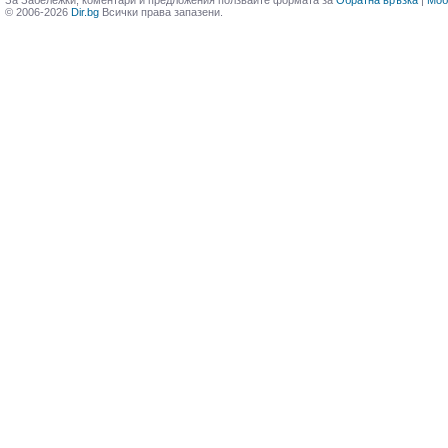
За Забележки, коментари и предложения ползвайте формата за
Обратна връзка
|
Моб
© 2006-2026
Dir.bg
Всички права запазени.