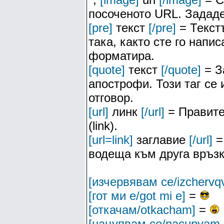
посоченото URL. Зададе
[pre]
текст
[/pre]
= Текстъ
така, както сте го напис
форматира.
[quote]
текст
[/quote]
= З
апострофи. Този таг се
отговор.
[url]
линк
[/url]
= Правите
(link).
[url=link]
заглавие
[/url]
=
водеща към друга връзк
[изчервявам се/izchervq
[гот ми е/got mi e]
=
[откачам/otkacham]
=
[нацупвам се/nacupvam 