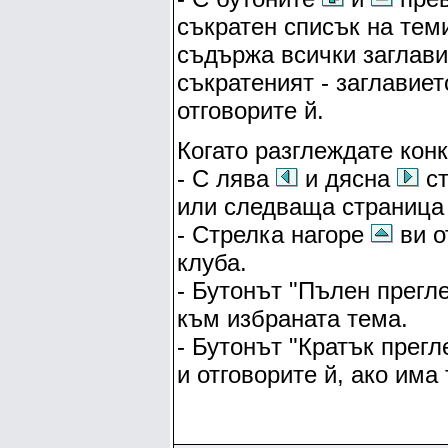
съкратен списък на тем
съдържа всички заглави
съкратеният - заглавиет
отговорите й.
Когато разглеждате кон
- С лява
и дясна
ст
или следваща страница 
- Стрелка нагоре
ви о
клуба.
- Бутонът "Пълен прегл
към избраната тема.
- Бутонът "Кратък прег
и отговорите й, ако има 