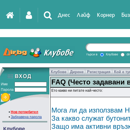
Днес
Лайф
Корнер
Биз
IT
DirTV
Impressio
търси в
Клубове
di
Клубове
Дирене
Регистрация
Кой е ту
Games
FAQ (Често задавани 
Име
Парола
Ето какво ни питате най-често:
Мога ли да използвам H
•
Нов потребител
За какво служат бутони
•
Забравена парола
Защо има активни връзк
Клубове