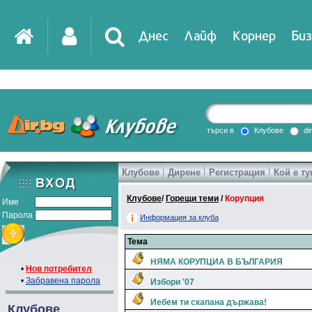
Днес
Лайф
Корнер
Биз
IT
DirTV
Impressio
търси в
Клубове
di
Клубове
Дирене
Регистрация
Кой е ту
Games
Клубове
/
Горещи теми
/
Корупция
Име
Парола
Информация за клуба
Тема
НЯМА КОРУПЦИА В БЪЛГАРИЯ
•
Нов потребител
•
Забравена парола
Избори '07
Иебем ти скапана държава!
Клубове