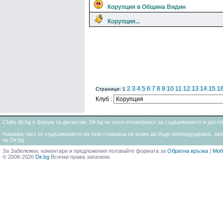
Корупция в Община Видин
Корупция...
2
3
4
5
6
7
8
9
10
11
12
13
14
15
1
Страници: 1
Клуб :
Clubs.dir.bg е форум за дискусии. Dir.bg не носи отговорност за съдържанието и дос
Никаква част от съдържанието на тази страница не може да бъде репродуцирана, запи
на Dir.bg
За Забележки, коментари и предложения ползвайте формата за
Обратна връзка
|
Моб
© 2006-2026
Dir.bg
Всички права запазени.