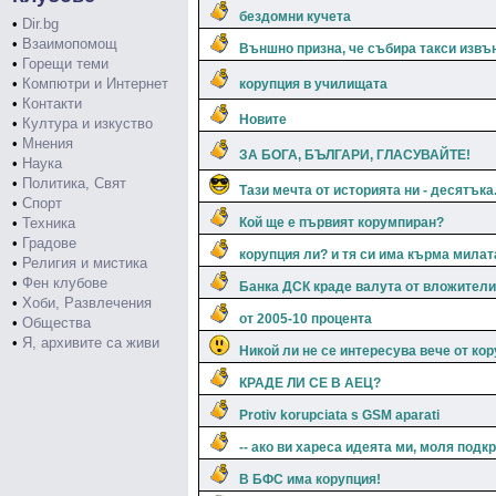
бездомни кучета
•
Dir.bg
•
Взаимопомощ
Външно призна, че събира такси извъ
•
Горещи теми
•
Компютри и Интернет
корупция в училищата
•
Контакти
Новите
•
Култура и изкуство
•
Мнения
ЗА БОГА, БЪЛГАРИ, ГЛАСУВАЙТЕ!
•
Наука
•
Политика, Свят
Тази мечта от историята ни - десятъка.
•
Спорт
•
Техника
Кой ще е първият корумпиран?
•
Градове
корупция ли? и тя си има кърма милат
•
Религия и мистика
•
Фен клубове
Банка ДСК краде валута от вложители 
•
Хоби, Развлечения
от 2005-10 процента
•
Общества
•
Я, архивите са живи
Никой ли не се интересува вече от кор
КРАДЕ ЛИ СЕ В АЕЦ?
Protiv korupciata s GSM aparati
-- ако ви хареса идеята ми, моля подк
В БФС има корупция!