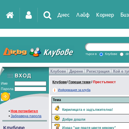
Днес
Лайф
Корнер
Биз
IT
DirTV
Impressio
търси в
Клубове
di
Клубове
Дирене
Регистрация
Кой е ту
Games
Клубове
/
Горещи теми
/
Престъпност
Име
Парола
Информация за клуба
Тема
Кирилицата е задължителна!
•
Нов потребител
•
Забравена парола
Добре дошли
Клубове
Израз "ще пратя цветя някому"