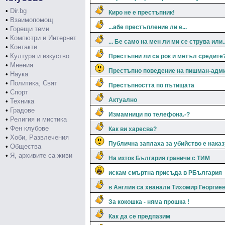
•
Dir.bg
Киро не е престъпник!
•
Взаимопомощ
...абе престъпление ли е...
•
Горещи теми
•
Компютри и Интернет
... Бе само на мен ли ми се струва или..
•
Контакти
•
Култура и изкуство
Престъпни ли са рок и метъл средите
•
Мнения
Престъпно поведение на пишман-адми
•
Наука
•
Политика, Свят
Престъпността по пътищата
•
Спорт
Актуално
•
Техника
•
Градове
Измамници по телефона.-?
•
Религия и мистика
•
Фен клубове
Как ви харесва?
•
Хоби, Развлечения
Публична заплаха за убийство е нака
•
Общества
•
Я, архивите са живи
На изток България граничи с ТИМ
искам смъртна присъда в РБългария
в Англия са хванали Тихомир Георгие
За кокошка - няма прошка !
Как да се предпазим