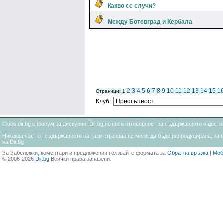
Какво се случи?
Между Ботевград и Кербала
2
3
4
5
6
7
8
9
10
11
12
13
14
15
1
Страници: 1
Клуб :
Clubs.dir.bg е форум за дискусии. Dir.bg не носи отговорност за съдържанието и дос
Никаква част от съдържанието на тази страница не може да бъде репродуцирана, запи
на Dir.bg
За Забележки, коментари и предложения ползвайте формата за
Обратна връзка
|
Моб
© 2006-2026
Dir.bg
Всички права запазени.