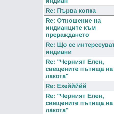
индиан
Re: Първа копка
Re: Отношение на
индианците към
прераждането
Re: Що се интересуват
индиани
Re: "Черният Елен,
свещените пътища на
лакота"
Re: Ехеййййй
Re: "Черният Елен,
свещените пътища на
лакота"