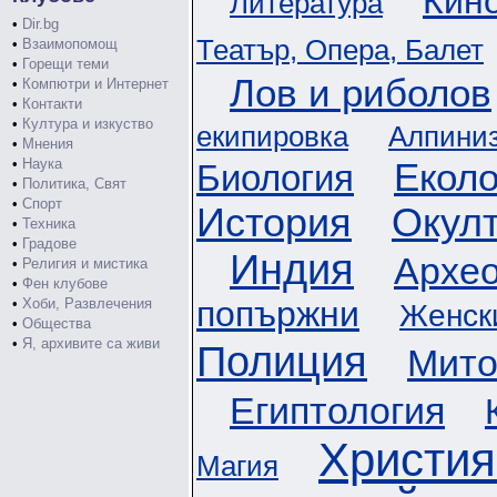
Кин
Литература
•
Dir.bg
Театър, Опера, Балет
•
Взаимопомощ
•
Горещи теми
Лов и риболов
•
Компютри и Интернет
•
Контакти
•
Култура и изкуство
екипировка
Алпини
•
Мнения
•
Наука
Еколо
Биология
•
Политика, Свят
•
Спорт
История
Окул
•
Техника
•
Градове
Индия
Архео
•
Религия и мистика
•
Фен клубове
попържни
•
Хоби, Развлечения
Женск
•
Общества
•
Я, архивите са живи
Полиция
Мито
Египтология
Христия
Магия