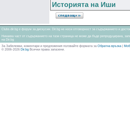
Историята на Иши
Clubs.dir.bg е форум за дискусии. Dir.bg не носи отговорност за съдържанието и дос
Никаква част от съдържанието на тази страница не може да бъде репродуцирана, запи
на Dir.bg
За Забележки, коментари и предложения ползвайте формата за
Обратна връзка
|
Моб
© 2006-2026
Dir.bg
Всички права запазени.