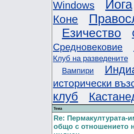
Йога
Windows
Правос
Коне
Езичество
Средновековие
Клуб на разведените
Инди
Вампири
исторически въз
клуб
Кастане
Тема
Re: Пермакултуратa-и
общо с отношението 