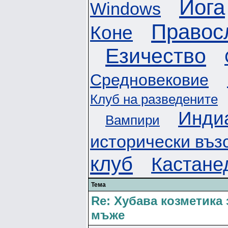
Йога
Windows
Правос
Коне
Езичество
Средновековие
Клуб на разведените
Инди
Вампири
исторически въз
клуб
Кастане
Тема
Re: Хубава козметика 
мъже