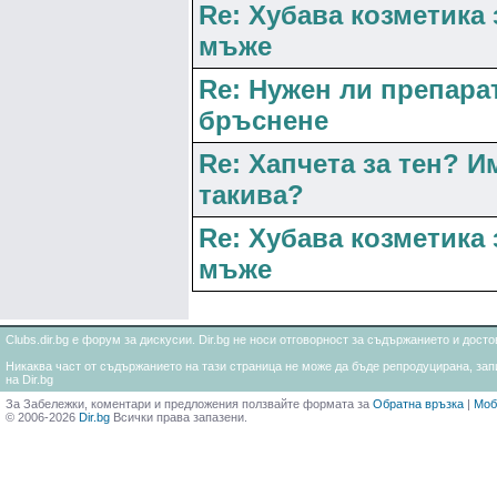
Re: Хубава козметика 
мъже
Re: Нужен ли препара
бръснене
Re: Хапчета за тен? И
такива?
Re: Хубава козметика 
мъже
Clubs.dir.bg е форум за дискусии. Dir.bg не носи отговорност за съдържанието и дос
Никаква част от съдържанието на тази страница не може да бъде репродуцирана, запи
на Dir.bg
За Забележки, коментари и предложения ползвайте формата за
Обратна връзка
|
Моб
© 2006-2026
Dir.bg
Всички права запазени.