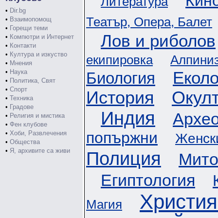
Кин
Литература
•
Dir.bg
Театър, Опера, Балет
•
Взаимопомощ
•
Горещи теми
Лов и риболов
•
Компютри и Интернет
•
Контакти
•
Култура и изкуство
екипировка
Алпини
•
Мнения
•
Наука
Еколо
Биология
•
Политика, Свят
•
Спорт
История
Окул
•
Техника
•
Градове
Индия
Архео
•
Религия и мистика
•
Фен клубове
попържни
•
Хоби, Развлечения
Женск
•
Общества
•
Я, архивите са живи
Полиция
Мито
Египтология
Христия
Магия