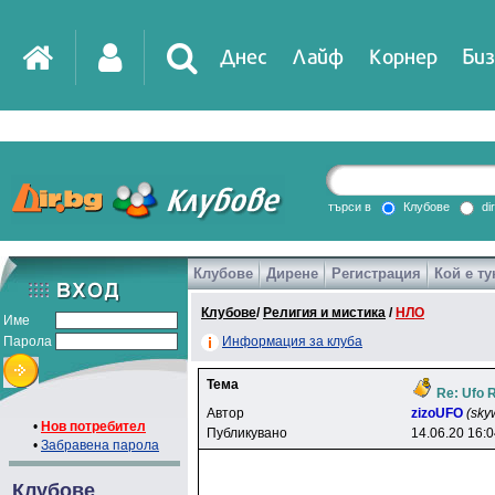
Днес
Лайф
Корнер
Биз
IT
DirTV
Impressio
търси в
Клубове
di
Клубове
Дирене
Регистрация
Кой е ту
Games
Клубове
/
Религия и мистика
/
НЛО
Име
Парола
Информация за клуба
Тема
Re: Ufo 
Автор
zizoUFO
(sky
•
Нов потребител
Публикувано
14.06.20 16:
•
Забравена парола
Клубове