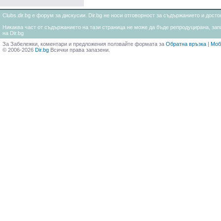
Clubs.dir.bg е форум за дискусии. Dir.bg не носи отговорност за съдържанието и дос
Никаква част от съдържанието на тази страница не може да бъде репродуцирана, запи
на Dir.bg
За Забележки, коментари и предложения ползвайте формата за
Обратна връзка
|
Моб
© 2006-2026
Dir.bg
Всички права запазени.