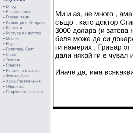
•
Dir.bg
•
Взаимопомощ
Ми и аз, не много , ама
•
Горещи теми
също , като доктор Сти
•
Компютри и Интернет
•
Контакти
3000 долара (и затова 
•
Култура и изкуство
беля може да си докара
•
Мнения
•
Наука
ги намерих , Гриъар от 
•
Политика, Свят
дали някой ги е чувал 
•
Спорт
•
Техника
•
Градове
Иначе да, има всякакви
•
Религия и мистика
•
Фен клубове
•
Хоби, Развлечения
•
Общества
•
Я, архивите са живи