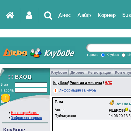
Днес
Лайф
Корнер
Биз
IT
DirTV
Impressio
търси в
Клубове
di
Клубове
Дирене
Регистрация
Кой е ту
Games
Клубове
/
Религия и мистика
/
НЛО
Име
Парола
Информация за клуба
Тема
Re: Ufo 
Автор
FlLERO99
(
•
Нов потребител
Публикувано
14.06.20 13:
•
Забравена парола
Клубове