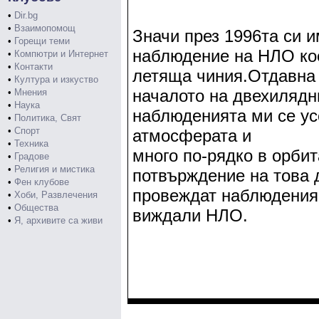
•
Dir.bg
•
Взаимопомощ
Значи през 1996та си 
•
Горещи теми
наблюдение на НЛО кое
•
Компютри и Интернет
•
Контакти
летяща чиния.Отдавна 
•
Култура и изкуство
началото на двехилядн
•
Мнения
•
Наука
наблюденията ми се ус
•
Политика, Свят
•
Спорт
атмосферата и
•
Техника
много по-рядко в орбит
•
Градове
•
Религия и мистика
потвърждение на това 
•
Фен клубове
провеждат наблюдения 
•
Хоби, Развлечения
•
Общества
виждали НЛО.
•
Я, архивите са живи