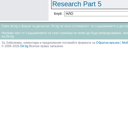
Research Part 5
Клуб :
Clubs.dir.bg е форум за дискусии. Dir.bg не носи отговорност за съдържанието и дос
Никаква част от съдържанието на тази страница не може да бъде репродуцирана, запи
на Dir.bg
За Забележки, коментари и предложения ползвайте формата за
Обратна връзка
|
Моб
© 2006-2026
Dir.bg
Всички права запазени.