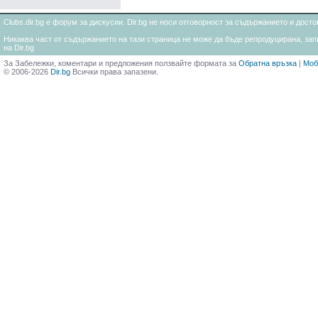
Clubs.dir.bg е форум за дискусии. Dir.bg не носи отговорност за съдържанието и дос
Никаква част от съдържанието на тази страница не може да бъде репродуцирана, запи
на Dir.bg
За Забележки, коментари и предложения ползвайте формата за
Обратна връзка
|
Моб
© 2006-2026
Dir.bg
Всички права запазени.