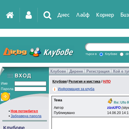
Днес
Лайф
Корнер
Биз
IT
DirTV
Impressio
търси в
Клубове
di
Клубове
Дирене
Регистрация
Кой е ту
Games
Клубове
/
Религия и мистика
/
НЛО
Име
Парола
Информация за клуба
Тема
Re: Ufo 
Автор
zizoUFO
(sky
•
Нов потребител
Публикувано
14.06.20 14:
•
Забравена парола
Клубове