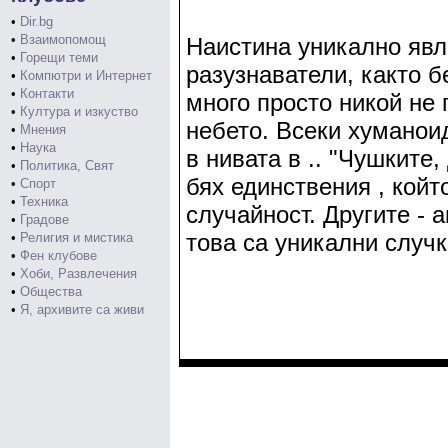
•
Dir.bg
•
Взаимопомощ
Наистина уникално явле
•
Горещи теми
разузнаватели, както б
•
Компютри и Интернет
•
Контакти
много просто никой не 
•
Култура и изкуство
небето. Всеки хуманоид
•
Мнения
•
Наука
в нивата в .. "Чушките,
•
Политика, Свят
бях единствения , койт
•
Спорт
•
Техника
случайност. Другите - 
•
Градове
това са уникални случки
•
Религия и мистика
•
Фен клубове
•
Хоби, Развлечения
•
Общества
•
Я, архивите са живи