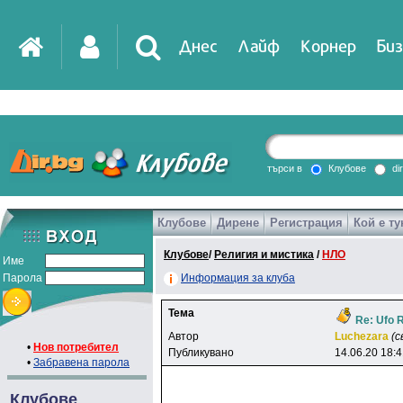
Днес
Лайф
Корнер
Биз
IT
DirTV
Impressio
търси в
Клубове
di
Клубове
Дирене
Регистрация
Кой е ту
Games
Клубове
/
Религия и мистика
/
НЛО
Име
Парола
Информация за клуба
Тема
Re: Ufo 
Автор
Luchezara
(с
•
Нов потребител
Публикувано
14.06.20 18:
•
Забравена парола
Клубове