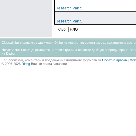
Research Part 5
Research Part 5
Клуб :
Clubs.dir.bg е форум за дискусии. Dir.bg не носи отговорност за съдържанието и дос
Никаква част от съдържанието на тази страница не може да бъде репродуцирана, запи
на Dir.bg
За Забележки, коментари и предложения ползвайте формата за
Обратна връзка
|
Моб
© 2006-2026
Dir.bg
Всички права запазени.