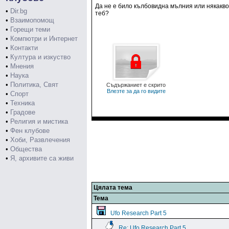
Да не е било кълбовидна мълния или някакв
•
Dir.bg
теб?
•
Взаимопомощ
•
Горещи теми
•
Компютри и Интернет
•
Контакти
•
Култура и изкуство
•
Мнения
•
Наука
•
Политика, Свят
Съдържаниет е скрито
Влезте за да го видите
•
Спорт
•
Техника
•
Градове
•
Религия и мистика
•
Фен клубове
•
Хоби, Развлечения
•
Общества
•
Я, архивите са живи
Цялата тема
Тема
Ufo Research Part 5
Re: Ufo Research Part 5