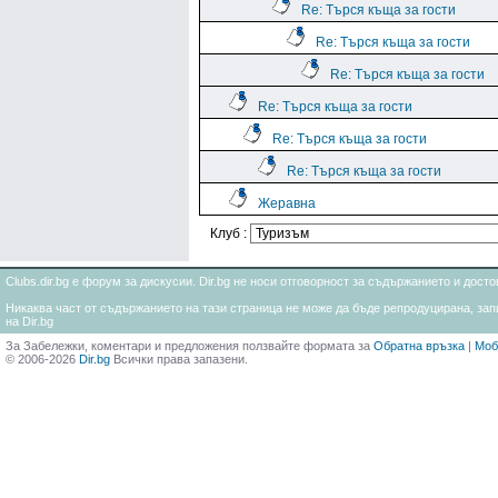
Re: Търся къща за гости
Re: Търся къща за гости
Re: Търся къща за гости
Re: Търся къща за гости
Re: Търся къща за гости
Re: Търся къща за гости
Жеравна
Клуб :
Clubs.dir.bg е форум за дискусии. Dir.bg не носи отговорност за съдържанието и дос
Никаква част от съдържанието на тази страница не може да бъде репродуцирана, запи
на Dir.bg
За Забележки, коментари и предложения ползвайте формата за
Обратна връзка
|
Моб
© 2006-2026
Dir.bg
Всички права запазени.