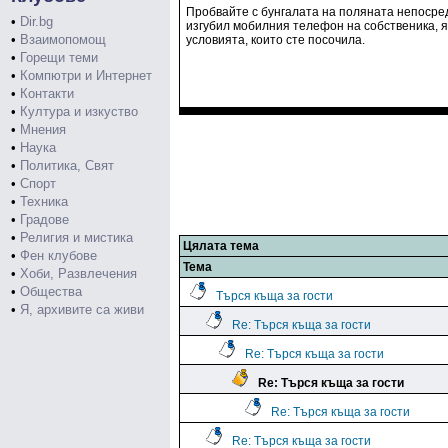
Пробвайте с бунгалата на поляната непосред
•
Dir.bg
изгубил мобилния телефон на собственика, я
•
Взаимопомощ
условията, които сте посочила.
•
Горещи теми
•
Компютри и Интернет
•
Контакти
•
Култура и изкуство
•
Мнения
•
Наука
•
Политика, Свят
•
Спорт
•
Техника
•
Градове
•
Религия и мистика
Цялата тема
•
Фен клубове
Тема
•
Хоби, Развлечения
•
Общества
Търся къща за гости
•
Я, архивите са живи
Re: Търся къща за гости
Re: Търся къща за гости
Re: Търся къща за гости
Re: Търся къща за гости
Re: Търся къща за гости