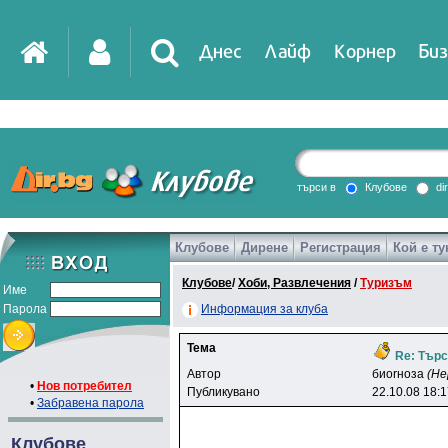
Днес
Лайф
Корнер
Биз
IT
DirTV
Impressio
търси в
Клубове
di
Клубове
Дирене
Регистрация
Кой е ту
Games
Клубове
/
Хоби, Развлечения
/
Туризъм
Име
Парола
Информация за клуба
Тема
Re: Търс
Автор
биorнoзa
(Не
•
Нов потребител
Публикувано
22.10.08 18:
•
Забравена парола
Клубове