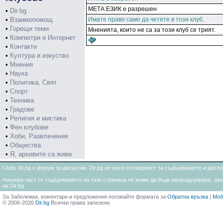
МЕТА ЕЗИК е разрешен
•
Dir.bg
•
Взаимопомощ
Имате право само да четете в този клуб.
•
Горещи теми
Мненията, които не са за този клуб се трият.
•
Компютри и Интернет
•
Контакти
•
Култура и изкуство
•
Мнения
•
Наука
•
Политика, Свят
•
Спорт
•
Техника
•
Градове
•
Религия и мистика
•
Фен клубове
•
Хоби, Развлечения
•
Общества
•
Я, архивите са живи
Clubs.dir.bg е форум за дискусии. Dir.bg не носи отговорност за съдържанието и дос
Никаква част от съдържанието на тази страница не може да бъде репродуцирана, запи
на Dir.bg
За Забележки, коментари и предложения ползвайте формата за
Обратна връзка
|
Моб
© 2006-2026
Dir.bg
Всички права запазени.