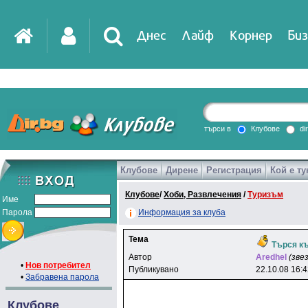
Днес
Лайф
Корнер
Биз
IT
DirTV
Impressio
търси в
Клубове
di
Клубове
Дирене
Регистрация
Кой е ту
Games
Клубове
/
Хоби, Развлечения
/
Туризъм
Име
Парола
Информация за клуба
Тема
Търся къ
Автор
Aredhel
(зве
•
Нов потребител
Публикувано
22.10.08 16:
•
Забравена парола
Клубове