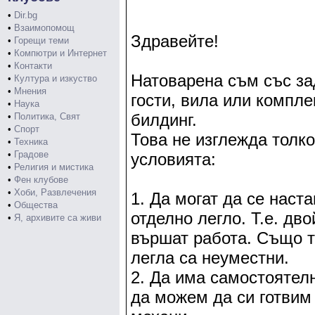
•
Dir.bg
•
Взаимопомощ
Здравейте!
•
Горещи теми
•
Компютри и Интернет
•
Контакти
Натоварена съм със за
•
Култура и изкуство
•
Мнения
гости, вила или компл
•
Наука
билдинг.
•
Политика, Свят
•
Спорт
Това не изглежда толко
•
Техника
•
Градове
условията:
•
Религия и мистика
•
Фен клубове
•
Хоби, Развлечения
1. Да могат да се наста
•
Общества
отделно легло. Т.е. дв
•
Я, архивите са живи
вършат работа. Също та
легла са неуместни.
2. Да има самостоятелн
да можем да си готвим 