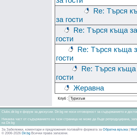
за гости
Re: Търся к
за гости
Re: Търся къща з
гости
Re: Търся къща 
гости
Re: Търся къща
гости
Жеравна
Клуб :
Clubs.dir.bg е форум за дискусии. Dir.bg не носи отговорност за съдържанието и дос
Никаква част от съдържанието на тази страница не може да бъде репродуцирана, запи
на Dir.bg
За Забележки, коментари и предложения ползвайте формата за
Обратна връзка
|
Моб
© 2006-2026
Dir.bg
Всички права запазени.