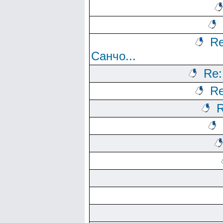
Re
Санчо...
Re:
Re
R