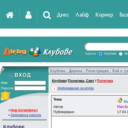
Днес
Лайф
Корнер
Биз
IT
DirTV
Impressio
търси в
Клубове
di
Клубове
Дирене
Регистрация
Кой е ту
Games
Клубове
/
Политика, Свят
/
Политика
Име
Парола
Информация за клуба
Тема
Re
Автор
Пич Б
•
Нов потребител
Публикувано
17.04.
•
Забравена парола
Клубове