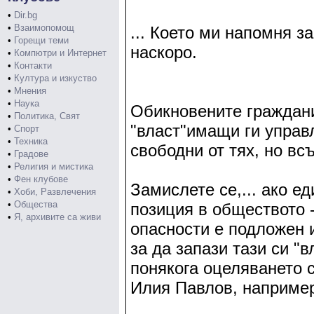
•
Dir.bg
•
Взаимопомощ
... Което ми напомня з
•
Горещи теми
наскоро.
•
Компютри и Интернет
•
Контакти
•
Култура и изкуство
•
Мнения
•
Наука
Обикновените граждани 
•
Политика, Свят
"власт"имащи ги управл
•
Спорт
•
Техника
свободни от тях, но вс
•
Градове
•
Религия и мистика
•
Фен клубове
Замислете се,... ако е
•
Хоби, Развлечения
•
Общества
позиция в обществото -
•
Я, архивите са живи
опасности е подложен и
за да запази тази си "в
понякога оцеляването с
Илия Павлов, наприме