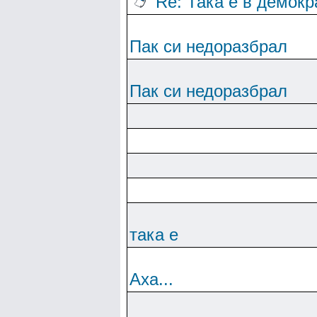
Re: Така е в демок
Пак си недоразбрал
Пак си недоразбрал
така е
Аха...