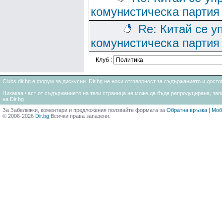
комунистическа партия
Re: Китай се у
комунистическа партия
Клуб :
Clubs.dir.bg е форум за дискусии. Dir.bg не носи отговорност за съдържанието и дос
Никаква част от съдържанието на тази страница не може да бъде репродуцирана, запи
на Dir.bg
За Забележки, коментари и предложения ползвайте формата за
Обратна връзка
|
Моб
© 2006-2026
Dir.bg
Всички права запазени.