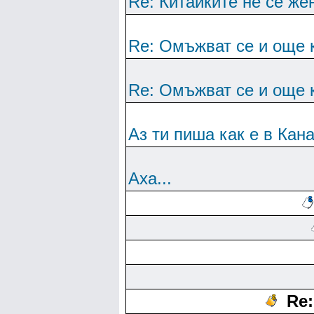
Re: Китайките не се же
Re: Омъжват се и още 
Re: Омъжват се и още 
Аз ти пиша как е в Кан
Аха...
Re: