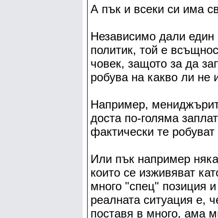
А пък и всеки си има с
Независимо дали един 
политик, той е всъщнос
човек, защото за да за
робува на какво ли не и
Например, мениджърите
доста по-голяма заплата
фактически те робуват 
Или пък например няка
които се изживяват кат
много "спец" позиция и 
реалната ситуация е, ч
поставя в много, ама м