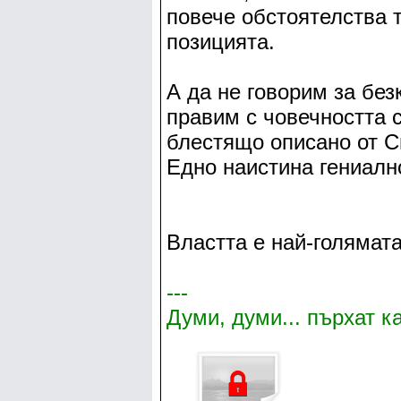
повече обстоятелства 
позицията.
А да не говорим за без
правим с човечността си
блестящо описано от См
Едно наистина гениалн
Властта е най-голямата
---
Думи, думи... пърхат к