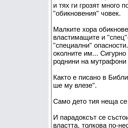
и тях ги грозят много п
"обикновения" човек.
Малките хора обикновен
властимащите и "спец"
"специални" опасности.
околните им... Сигурно
роднини на мутрафони и
Както е писано в Библи
ше му влезе".
Само дето тия неща се 
И парадоксът се състои
властта, толкова по-не