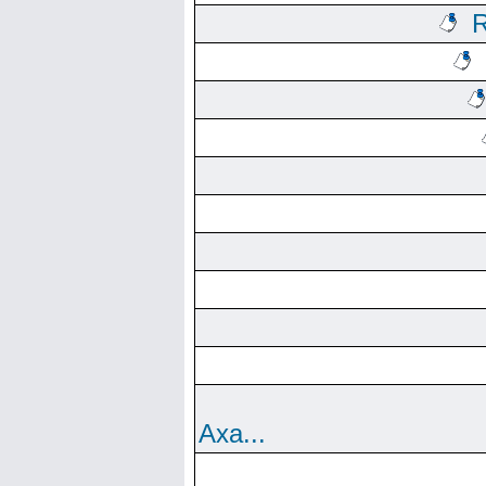
R
Аха...