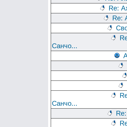
Re: Ах
Re: 
Сво
Re
Санчо...
А
Re
Санчо...
Re:
Re