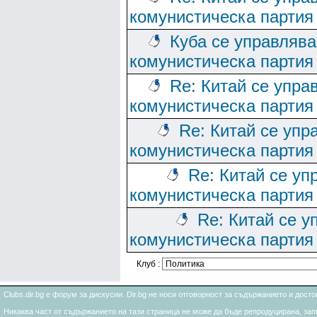
комунистическа партия
Куба се управлява
комунистическа партия
Re: Китай се упра
комунистическа партия
Re: Китай се упр
комунистическа партия
Re: Китай се уп
комунистическа партия
Re: Китай се у
комунистическа партия
Клуб :
Clubs.dir.bg е форум за дискусии. Dir.bg не носи отговорност за съдържанието и дос
Никаква част от съдържанието на тази страница не може да бъде репродуцирана, запи