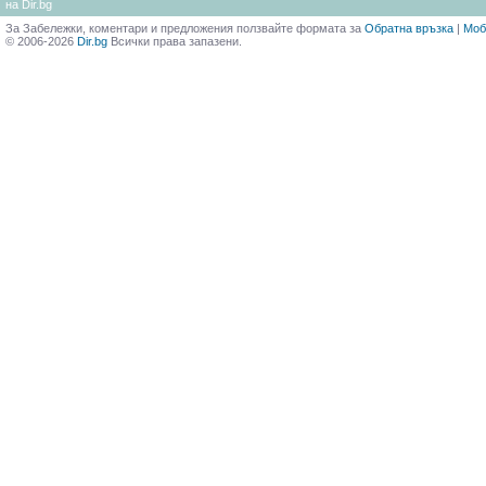
на Dir.bg
За Забележки, коментари и предложения ползвайте формата за
Обратна връзка
|
Моб
© 2006-2026
Dir.bg
Всички права запазени.