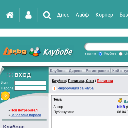
Днес
Лайф
Корнер
Биз
IT
DirTV
Impressio
търси в
Клубове
di
Клубове
Дирене
Регистрация
Кой е ту
Games
Клубове
/
Политика, Свят
/
Политика
Име
Парола
Информация за клуба
Тема
Да
Автор
NikB
(
•
Нов потребител
Публикувано
06.04.
•
Забравена парола
Клубове