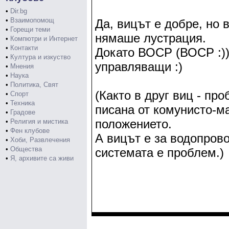
•
Dir.bg
•
Взаимопомощ
Да, вицът е добре, но 
•
Горещи теми
нямаше лустрация.
•
Компютри и Интернет
•
Контакти
Докато ВОСР (ВОСР :))
•
Култура и изкуство
управляващи :)
•
Мнения
•
Наука
•
Политика, Свят
(Както в друг виц - про
•
Спорт
•
Техника
писана от комунисто-м
•
Градове
положението.
•
Религия и мистика
•
Фен клубове
А вицът е за водопрово
•
Хоби, Развлечения
•
Общества
системата е проблем.)
•
Я, архивите са живи