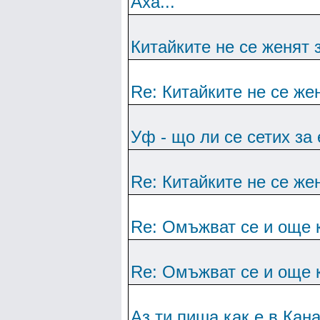
Аха...
Китайките не се женят 
Re: Китайките не се же
Уф - що ли се сетих за
Re: Китайките не се же
Re: Омъжват се и още 
Re: Омъжват се и още 
Аз ти пиша как е в Кан