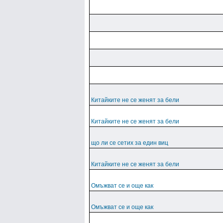
Китайките не се женят за бели
Китайките не се женят за бели
що ли се сетих за един виц
Китайките не се женят за бели
Омъжват се и още как
Омъжват се и още как