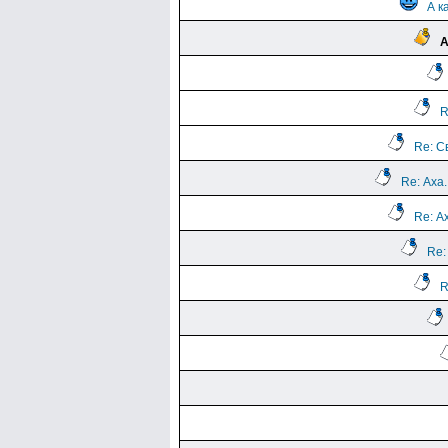
А к
А
R
Re: С
Re: Аха..
Re: Ах
Re: 
R