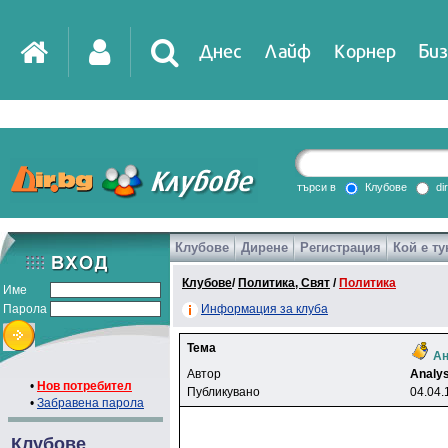
Днес
Лайф
Корнер
Биз
IT
DirTV
Impressio
търси в
Клубове
di
Клубове
Дирене
Регистрация
Кой е ту
Games
Клубове
/
Политика, Свят
/
Политика
Име
Парола
Информация за клуба
Тема
Ан
Автор
Analy
•
Нов потребител
Публикувано
04.04.
•
Забравена парола
Клубове