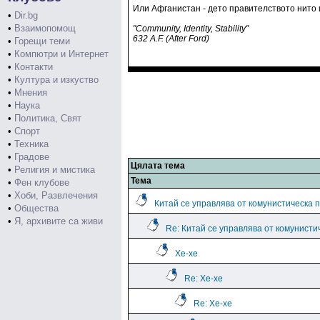
Или Афганистан - дето правителството нито и
•
Dir.bg
•
Взаимопомощ
"Community, Identity, Stability"
632 A.F. (After Ford)
•
Горещи теми
•
Компютри и Интернет
•
Контакти
•
Култура и изкуство
•
Мнения
•
Наука
•
Политика, Свят
•
Спорт
•
Техника
•
Градове
Цялата тема
•
Религия и мистика
Тема
•
Фен клубове
•
Хоби, Развлечения
Китай се управлява от комунистическа 
•
Общества
•
Я, архивите са живи
Re: Китай се управлява от комунисти
Хе-хе
Re: Хе-хе
Re: Хе-хе