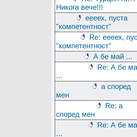
Никога вече!!!
еееех, пуста
"компетентност"
Re: еееех, пу
"компетентност"
А бе май ...
Re: А бе м
...
а според
мен
Re: а
според мен
Re: А бе м
...