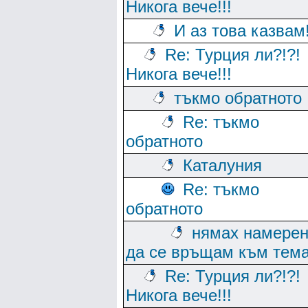
Никога вече!!!
И аз това казвам!
Re: Турция ли?!?!
Никога вече!!!
тъкмо обратното
Re: тъкмо
обратното
Каталуния
Re: тъкмо
обратното
нямах намере
да се връщам към тем
Re: Турция ли?!?!
Никога вече!!!