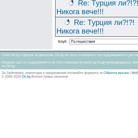
Re: Турция ли?!?
Никога вече!!!
Re: Турция ли?!?!
Никога вече!!!
Клуб :
Clubs.dir.bg е форум за дискусии. Dir.bg не носи отговорност за съдържанието и дос
Никаква част от съдържанието на тази страница не може да бъде репродуцирана, запи
на Dir.bg
За Забележки, коментари и предложения ползвайте формата за
Обратна връзка
|
Моб
© 2006-2026
Dir.bg
Всички права запазени.