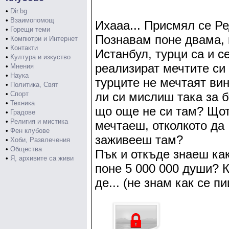
•
Dir.bg
•
Взаимопомощ
Ихааа... Присмял се Ре
•
Горещи теми
Познавам поне двама, 
•
Компютри и Интернет
•
Контакти
Истанбул, турци са и се
•
Култура и изкуство
реализират мечтите си
•
Мнения
•
Наука
турците не мечтаят вин
•
Политика, Свят
•
Спорт
ли си мислиш така за б
•
Техника
що още не си там? Щот
•
Градове
•
Религия и мистика
мечтаеш, отколкото да 
•
Фен клубове
заживееш там?
•
Хоби, Развлечения
•
Общества
Пък и откъде знаеш как
•
Я, архивите са живи
поне 5 000 000 души? К
де... (не знам как се п