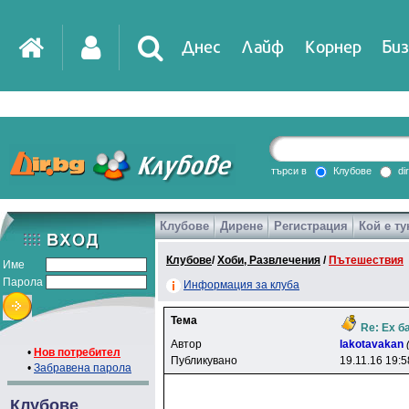
Днес
Лайф
Корнер
Биз
IT
DirTV
Impressio
търси в
Клубове
di
Клубове
Дирене
Регистрация
Кой е ту
Games
Клубове
/
Хоби, Развлечения
/
Пътешествия
Име
Парола
Информация за клуба
Тема
Re: Ех б
Автор
lakotavakan
•
Нов потребител
Публикувано
19.11.16 19:5
•
Забравена парола
Клубове