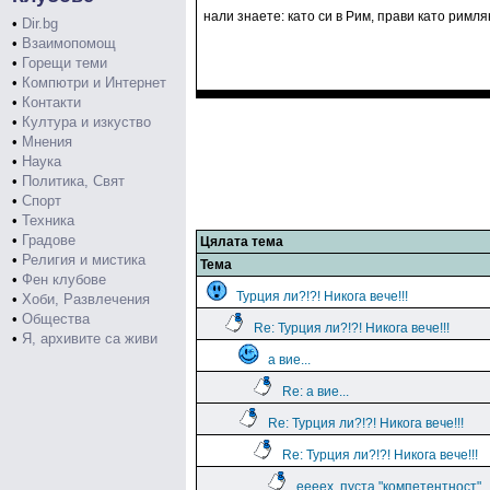
нали знаете: като си в Рим, прави като римля
•
Dir.bg
•
Взаимопомощ
•
Горещи теми
•
Компютри и Интернет
•
Контакти
•
Култура и изкуство
•
Мнения
•
Наука
•
Политика, Свят
•
Спорт
•
Техника
•
Градове
Цялата тема
•
Религия и мистика
Тема
•
Фен клубове
Турция ли?!?! Никога вече!!!
•
Хоби, Развлечения
•
Общества
Re: Турция ли?!?! Никога вече!!!
•
Я, архивите са живи
а вие...
Re: а вие...
Re: Турция ли?!?! Никога вече!!!
Re: Турция ли?!?! Никога вече!!!
еееех, пуста "компетентност"