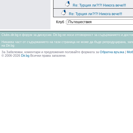
Re: Турция ли?!?! Никога вече!!!
Re: Турция ли?!?! Никога вече!!!
Клуб :
Clubs.dir.bg е форум за дискусии. Dir.bg не носи отговорност за съдържанието и дос
Никаква част от съдържанието на тази страница не може да бъде репродуцирана, запи
на Dir.bg
За Забележки, коментари и предложения ползвайте формата за
Обратна връзка
|
Моб
© 2006-2026
Dir.bg
Всички права запазени.