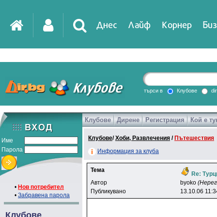
Днес
Лайф
Корнер
Биз
IT
DirTV
Impressio
търси в
Клубове
di
Клубове
Дирене
Регистрация
Кой е ту
Games
Клубове
/
Хоби, Развлечения
/
Пътешествия
Име
Парола
Информация за клуба
Тема
Re: Турц
Автор
byoko
(Нере
•
Нов потребител
Публикувано
13.10.06 11:3
•
Забравена парола
Клубове