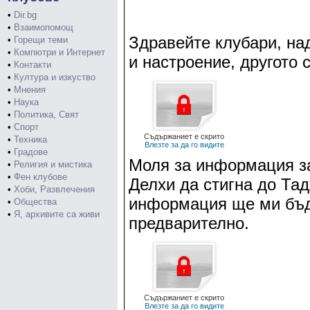
•
Dir.bg
•
Взаимопомощ
Здравейте клубари, на
•
Горещи теми
•
Компютри и Интернет
и настроение, другото 
•
Контакти
•
Култура и изкуство
•
Мнения
•
Наука
•
Политика, Свят
•
Спорт
Съдържаниет е скрито
•
Техника
Влезте за да го видите
•
Градове
Моля за информация за
•
Религия и мистика
•
Фен клубове
Делхи да стигна до Та
•
Хоби, Развлечения
информация ще ми бъде
•
Общества
•
Я, архивите са живи
предварително.
Съдържаниет е скрито
Влезте за да го видите