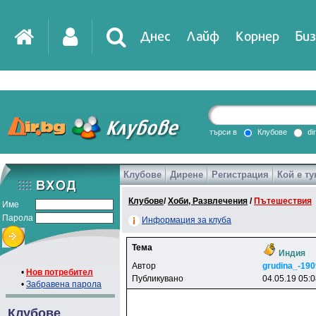
Днес
Лайф
Корнер
Биз
IT
DirTV
Impressio
търси в
Клубове
di
Клубове
Дирене
Регистрация
Кой е ту
Games
Клубове
/
Хоби, Развлечения
/
Пътешествия
Име
Парола
Информация за клуба
Тема
Индия
Автор
grudina_-19
•
Нов потребител
Публикувано
04.05.19 05:
•
Забравена парола
Клубове