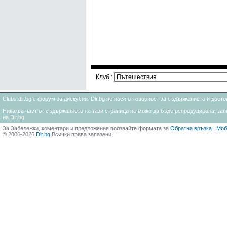
Клуб :
Clubs.dir.bg е форум за дискусии. Dir.bg не носи отговорност за съдържанието и дос
Никаква част от съдържанието на тази страница не може да бъде репродуцирана, запи
на Dir.bg
За Забележки, коментари и предложения ползвайте формата за
Обратна връзка
|
Моб
© 2006-2026
Dir.bg
Всички права запазени.