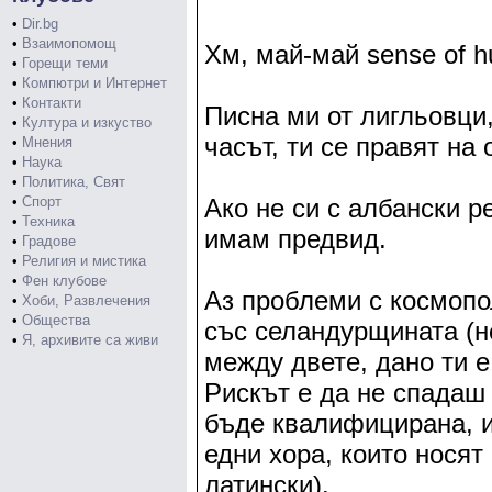
•
Dir.bg
•
Взаимопомощ
Хм, май-май sense of h
•
Горещи теми
•
Компютри и Интернет
•
Контакти
Писна ми от лигльовци,
•
Култура и изкуство
часът, ти се правят на
•
Мнения
•
Наука
•
Политика, Свят
•
Спорт
Ако не си с албански 
•
Техника
имам предвид.
•
Градове
•
Религия и мистика
•
Фен клубове
Аз проблеми с космопо
•
Хоби, Развлечения
•
Общества
със селандурщината (н
•
Я, архивите са живи
между двете, дано ти е
Рискът е да не спадаш 
бъде квалифицирана, и
едни хора, които носят
латински).