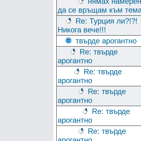
нямах намере
да се връщам към тем
Re: Турция ли?!?!
Никога вече!!!
твърде арогантно
Re: твърде
арогантно
Re: твърде
арогантно
Re: твърде
арогантно
Re: твърде
арогантно
Re: твърде
арогантно