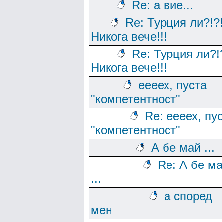
Re: а вие...
Re: Турция ли?!?
Никога вече!!!
Re: Турция ли?!
Никога вече!!!
еееех, пуста
"компетентност"
Re: еееех, пу
"компетентност"
А бе май ...
Re: А бе м
...
а според
мен