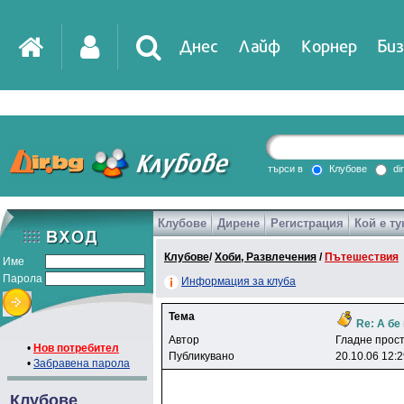
Днес
Лайф
Корнер
Биз
IT
DirTV
Impressio
търси в
Клубове
di
Клубове
Дирене
Регистрация
Кой е ту
Games
Клубове
/
Хоби, Развлечения
/
Пътешествия
Име
Парола
Информация за клуба
Тема
Re: А бе 
Автор
Глaднe пpoc
•
Нов потребител
Публикувано
20.10.06 12:
•
Забравена парола
Клубове