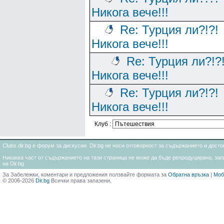
Никога вече!!!
Re: Турция ли?!?!
Никога вече!!!
Re: Турция ли?!?
Никога вече!!!
Re: Турция ли?!?!
Никога вече!!!
Клуб :
Clubs.dir.bg е форум за дискусии. Dir.bg не носи отговорност за съдържанието и дос
Никаква част от съдържанието на тази страница не може да бъде репродуцирана, запи
на Dir.bg
За Забележки, коментари и предложения ползвайте формата за
Обратна връзка
|
Моб
© 2006-2026
Dir.bg
Всички права запазени.