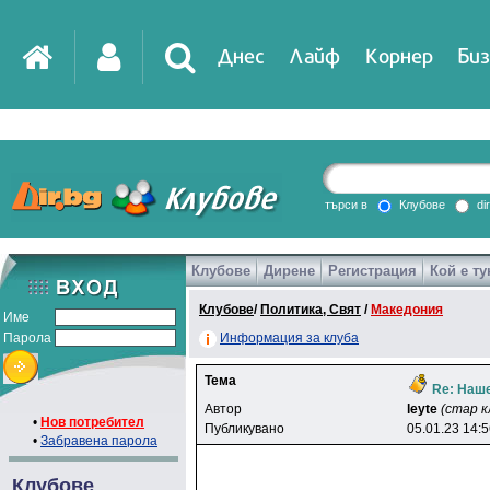
Днес
Лайф
Корнер
Биз
IT
DirTV
Impressio
търси в
Клубове
di
Клубове
Дирене
Регистрация
Кой е ту
Games
Клубове
/
Политика, Свят
/
Македония
Име
Парола
Информация за клуба
Тема
Re: Наше
Автор
leyte
(стар к
•
Нов потребител
Публикувано
05.01.23 14:
•
Забравена парола
Клубове