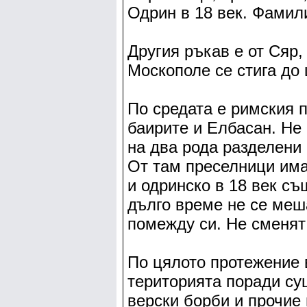
Одрин в 18 век. Фамил
Другия ръкав е от Сяр,
Москополе се стига до
По средата е римския 
баирите и Елбасан. Не
на два рода разделени 
От там преселници има
и одринско в 18 век съ
дълго време не се меш
помежду си. Не сменят 
По цялото протежение в
територията поради су
верски борби и прочие