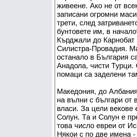
живеене. Ако не от все
записани огромни мас
трети, след затриванет
бунтовете им, в начало
Кърджали до Карнобат
Силистра-Провадия. М
останало в България са
Анадола, чисти Турци.
помаци са заделени та
Македония, до Албания
на вълни с българи от 
власи. За цели векове 
Солун. Та и Солун е пр
това число евреи от Ис
Някои с по две имена -