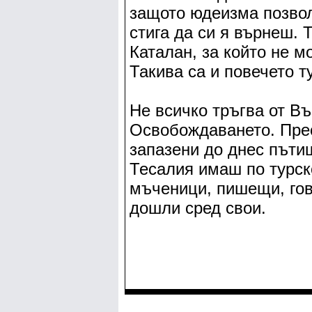
защото юдеизма позвол
стига да си я върнеш. 
Каталан, за който не м
Такива са и повечето т
Не всичко тръгва от В
Освобождаването. Прес
запазени до днес пътищ
Тесалия имаш по турск
мъченици, пишещи, гов
дошли сред свои.