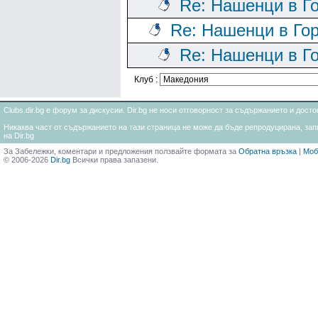
Re: Нашенци в Г
Re: Нашенци в Го
Re: Нашенци в Г
Клуб :
Clubs.dir.bg е форум за дискусии. Dir.bg не носи отговорност за съдържанието и дос
Никаква част от съдържанието на тази страница не може да бъде репродуцирана, запи
на Dir.bg
За Забележки, коментари и предложения ползвайте формата за
Обратна връзка
|
Моб
© 2006-2026
Dir.bg
Всички права запазени.