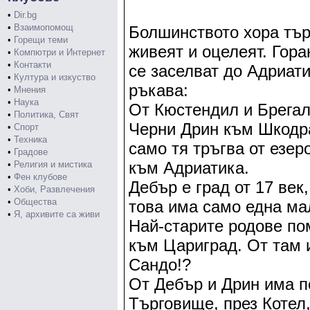
•
Dir.bg
•
Взаимопомощ
Болшинството хора тър
•
Горещи теми
живеят и оцелеят. Гор
•
Компютри и Интернет
•
Контакти
се заселват до Адриати
•
Култура и изкуство
ръкава:
•
Мнения
•
Наука
От Кюстендил и Брегал
•
Политика, Свят
Черни Дрин към Шкодр
•
Спорт
•
Техника
само тя тръгва от езер
•
Градове
към Адриатика.
•
Религия и мистика
•
Фен клубове
Дебър е град от 17 век
•
Хоби, Развлечения
•
Общества
това има само една ма
•
Я, архивите са живи
Най-старите родове по
към Цариград. От там 
Сандо!?
От Дебър и Дрин има п
Търговище, през Котел,