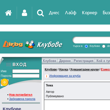
Днес
Лайф
Корнер
Биз
търси в
Клубове
di
Клубове
Дирене
Регистрация
Кой е ту
Клубове
/
Наука
/
Хуманитарни науки
/
Езико
Име
Парола
Информация за клуба
Тема
Автор
•
Нов потребител
Публикувано
•
Забравена парола
Клубове