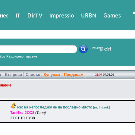
нес
IT
DirTV
Impressio
URBN
Games
ri.bg
Разширено търсене
к
Въпроси
Списък
Купувам / Продавам
21:07
07.08.26
знание
Re: на непоследно/ не на последно място
[re: linjack]
Tani4ka-2OO8
(Таня)
27.01.10 13:38