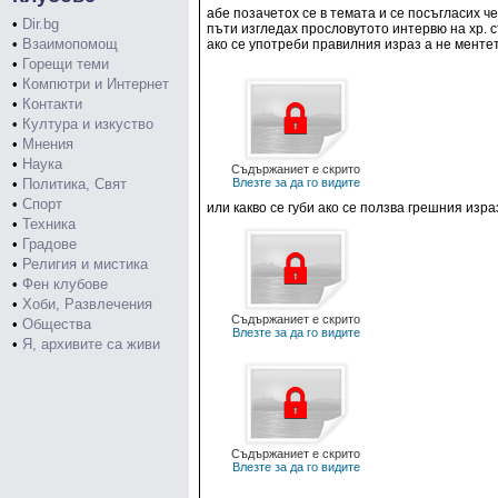
абе позачетох се в темата и се посъгласих че
•
Dir.bg
пъти изгледах прословутото интервю на хр. ст
•
Взаимопомощ
ако се употреби правилния израз а не менте
•
Горещи теми
•
Компютри и Интернет
•
Контакти
•
Култура и изкуство
•
Мнения
•
Наука
Съдържаниет е скрито
•
Политика, Свят
Влезте за да го видите
•
Спорт
или какво се губи ако се ползва грешния изра
•
Техника
•
Градове
•
Религия и мистика
•
Фен клубове
•
Хоби, Развлечения
Съдържаниет е скрито
•
Общества
Влезте за да го видите
•
Я, архивите са живи
Съдържаниет е скрито
Влезте за да го видите