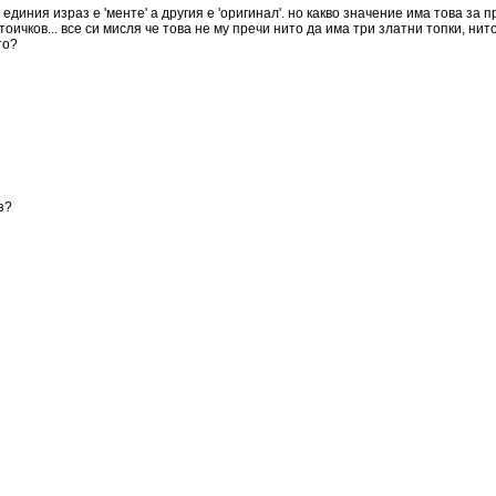
 единия израз е 'менте' а другия е 'оригинал'. но какво значение има това за 
оичков... все си мисля че това не му пречи нито да има три златни топки, нито
то?
з?