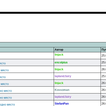
Автор
Пу
linjack
25.
encolpius
25.
ясто
linjack
26.
о място
lapland.fairy
25.
ясто
linjack
26.
о място
Kossoman
26.
дно място
lapland.fairy
26.
дно място
StefanPan
26.
ледно място