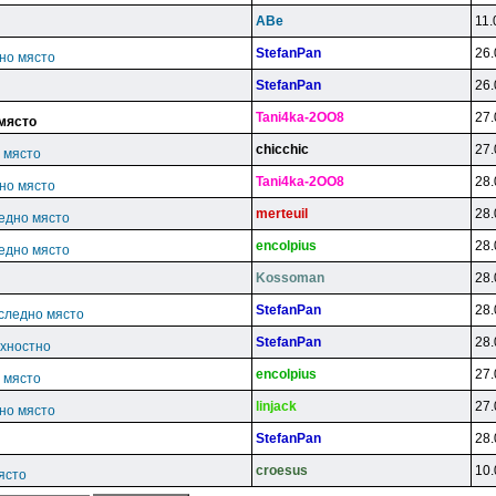
ABe
11.
StefanPan
26.
дно място
StefanPan
26.
Tani4ka-2OO8
27.
 място
chicchic
27.
о място
Tani4ka-2OO8
28.
дно място
merteuil
28.
ледно място
encolpius
28.
ледно място
Kossoman
28.
StefanPan
28.
оследно място
StefanPan
28.
рхностно
encolpius
27.
о място
linjack
27.
дно място
StefanPan
28.
croesus
10.
ясто