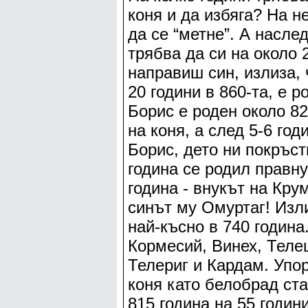
коня и да избяга? На н
да се “метне”. А насле
трябва да си на около 
направиш син, излиза, 
20 години в 860-та, е 
Борис е роден около 82
на коня, а след 5-6 го
Борис, дето ни покръс
година се родил правну
година - внукът на Кру
синът му Омуртаг! Изли
най-късно в 740 годин
Кормесий, Винех, Телец
Телериг и Кардам. Упор
коня като белобрад ста
815 година на 55 годин