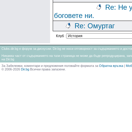
Re: Не 
боговете ни.
Re: Омуртаг
Клуб :
Clubs.dir.bg е форум за дискусии. Dir.bg не носи отговорност за съдържанието и дос
Никаква част от съдържанието на тази страница не може да бъде репродуцирана, запи
на Dir.bg
За Забележки, коментари и предложения ползвайте формата за
Обратна връзка
|
Моб
© 2006-2026
Dir.bg
Всички права запазени.