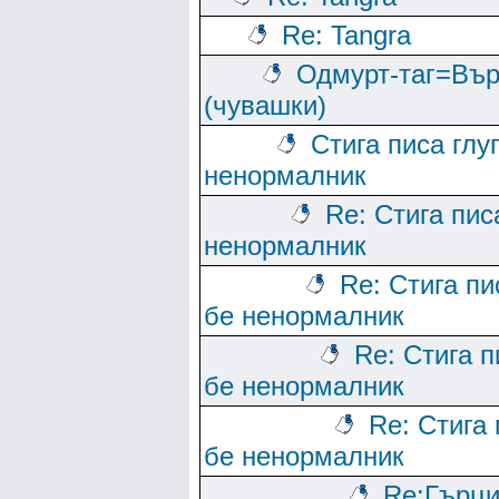
Re: Tangra
Одмурт-таг=Вър
(чувашки)
Стига писа глу
ненормалник
Re: Стига пис
ненормалник
Re: Стига пи
бе ненормалник
Re: Стига п
бе ненормалник
Re: Стига 
бе ненормалник
Re:Гърци