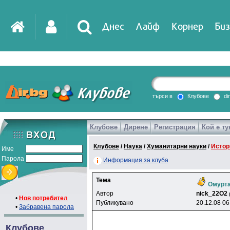
Днес
Лайф
Корнер
Биз
IT
DirTV
Impressio
търси в
Клубове
di
Клубове
Дирене
Регистрация
Кой е ту
Games
Клубове
/
Наука
/
Хуманитарни науки
/
Истор
Име
Парола
Информация за клуба
Тема
Омурта
Автор
nick_22O2
•
Нов потребител
Публикувано
20.12.08 06
•
Забравена парола
Клубове