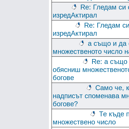
Re: Гледам си 
изредАктирал
Re: Гледам си
изредАктирал
а също и да
множественото число н
Re: а също
обясниш множественото
богове
Само че, 
надписът споменава мн
богове?
Те къде 
множествено число