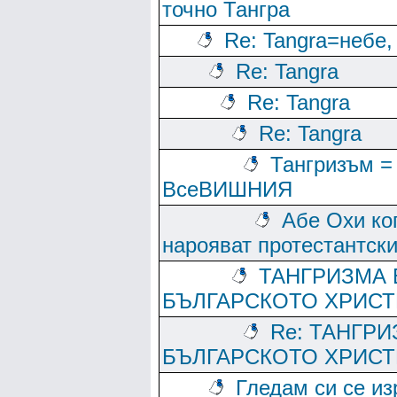
точно Тангра
Re: Tangra=небе,
Re: Tangra
Re: Tangra
Re: Tangra
Тангризъм =
ВсеВИШНИЯ
Абе Охи ко
нарояват протестантски
ТАНГРИЗМА 
БЪЛГАРСКОТО ХРИС
Re: ТАНГРИ
БЪЛГАРСКОТО ХРИС
Гледам си се и