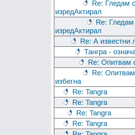
Re: Гледам с
изредАктирал
Re: Гледам
изредАктирал
Re: А известни 
Тангра - означ
Re: Опитвам 
Re: Опитвам
избегна
Re: Tangra
Re: Tangra
Re: Tangra
Re: Tangra
Re: Tangra