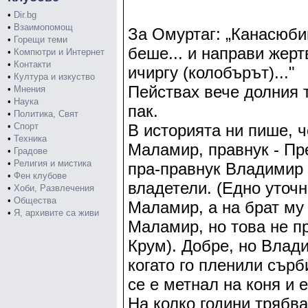
•
Dir.bg
•
Взаимопомощ
За Омуртаг: „Канасюбиг
•
Горещи теми
беше... и направи жерт
•
Компютри и Интернет
•
Контакти
ичиргу (колобърът)..."
•
Култура и изкуство
Пействах вече долния т
•
Мнения
•
Наука
пак.
•
Политика, Свят
•
Спорт
В историята ни пише, ч
•
Техника
Маламир, правнук - Пре
•
Градове
•
Религия и мистика
пра-правнук Владимир 
•
Фен клубове
владетели. (Едно уточн
•
Хоби, Развлечения
•
Общества
Маламир, а на брат му 
•
Я, архивите са живи
Маламир, но това не п
Крум). Добре, но Влади
когато го пленили сърб
се е метнал на коня и 
На колко години трябва