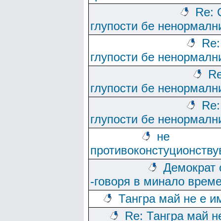
Re: 
глупости бе ненормалн
Re:
глупости бе ненормалн
Re
глупости бе ненормалн
Re:
глупости бе ненормалн
не
противоконстуционству
Демократ 
-говоря в минало врем
Тангра май не е и
Re: Тангра май н