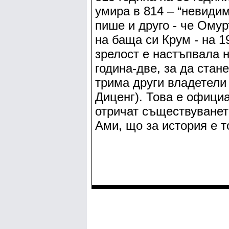
умира в 814 – “невидим
пише и друго - че Омур
на баща си Крум - на 1
зрелост е настъпвала н
година-две, за да стан
трима други владетели 
Диценг). Това е офици
отричат съществуванет
Ами, що за история е т