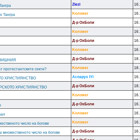
Ziezi
16.
Тангра
Koлoжer
16.
о Тангра
Д-p OxБoли
16.
Koлoжer
16.
Д-p OxБoли
16.
Koлoжer
16.
Д-p OxБoли
18.
сеВИШНИЯ
Koлoжer
18.
ат протестантските секти?
Acпapyx lYl
16.
ТО ХРИСТИЯНСТВО
Д-p OxБoли
18.
АРСКОТО ХРИСТИЯНСТВО
Koлoжer
16.
Д-p OxБoли
16.
л
Koлoжer
16.
рал
Koлoжer
16.
ественото число на богове
Д-p OxБoли
16.
ш множественото число на богове