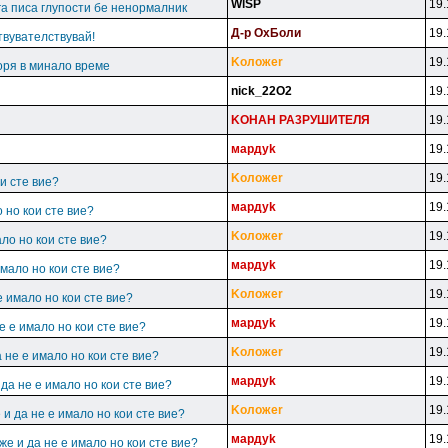
WlSP
19.
га писа глупости бе ненормалник
Д-p OxБoли
19.
твувателствувай!
Koлoжer
19.
оря в минало време
nick_22O2
19.
KOHAH PA3PУШИTEЛЯ
19.
мapдyk
19.
Koлoжer
19.
и сте вие?
мapдyk
19.
 но кои сте вие?
Koлoжer
19.
ало но кои сте вие?
мapдyk
19.
имало но кои сте вие?
Koлoжer
19.
е имало но кои сте вие?
мapдyk
19.
е е имало но кои сте вие?
Koлoжer
19.
 не е имало но кои сте вие?
мapдyk
19.
 да не е имало но кои сте вие?
Koлoжer
19.
 и да не е имало но кои сте вие?
мapдyk
19.
же и да не е имало но кои сте вие?