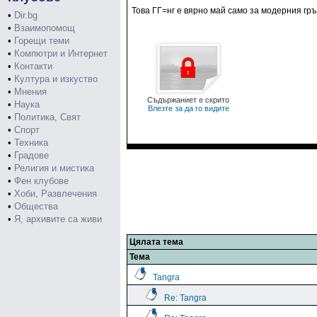
Това ГГ=нг е вярно май само за модерния гр
•
Dir.bg
•
Взаимопомощ
•
Горещи теми
•
Компютри и Интернет
•
Контакти
•
Култура и изкуство
•
Мнения
Съдържаниет е скрито
•
Наука
Влезте за да го видите
•
Политика, Свят
•
Спорт
•
Техника
•
Градове
•
Религия и мистика
•
Фен клубове
•
Хоби, Развлечения
•
Общества
•
Я, архивите са живи
Цялата тема
Тема
Tangra
Re: Tangra