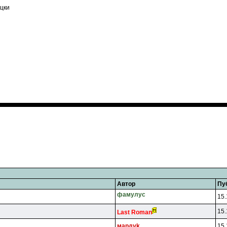
ъцки
Автор
Пу
фaмyлyc
15.
15.
Last Roman
мapдyk
15.