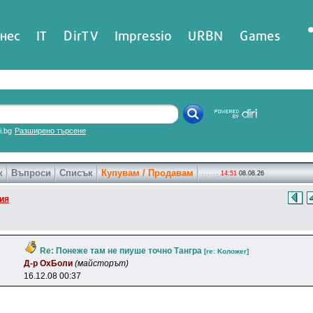
нес
IT
DirTV
Impressio
URBN
Games
ri.bg
Разширено търсене
к
Въпроси
Списък
Купувам / Продавам
14:51
08.08.26
ия
Re: Понеже там не пиуше точно Тангра
[re: Koлoжer]
Д-p OxБoли
(майсторът)
16.12.08 00:37