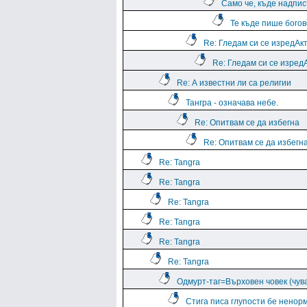
Само че, къде надпис
Те къде пише богов
Re: Гледам си се изредАк
Re: Гледам си се изред
Re: А известни ли са религии
Тангра - означава небе.
Re: Опитвам се да избегна
Re: Опитвам се да избегн
Re: Tangra
Re: Tangra
Re: Tangra
Re: Tangra
Re: Tangra
Re: Tangra
Одмурт-таг=Върховен човек (чув
Стига писа глупости бе ненор