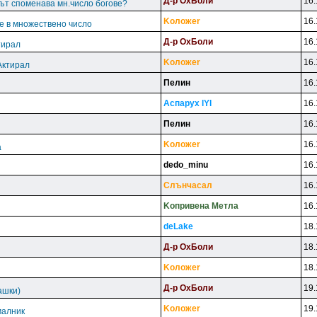
Д-p OxБoли
16.
ът споменава мн.число богове?
Koлoжer
16.
е в множествено число
Д-p OxБoли
16.
тирал
Koлoжer
16.
Актирал
Пeлин
16.
Acпapyx lYl
16.
Пeлин
16.
Koлoжer
16.
а
dedo_minu
16.
Cлънчacaл
16.
Koпpивeнa Meтлa
16.
deLake
18.
Д-p OxБoли
18.
Koлoжer
18.
Д-p OxБoли
19.
ашки)
Koлoжer
19.
малник