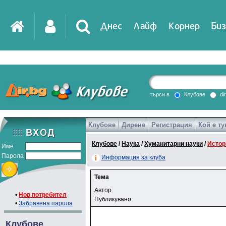
Днес
Лайф
Корнер
Биз
търси в
Клубове
di
Клубове
Дирене
Регистрация
Кой е ту
Клубове
/
Наука
/
Хуманитарни науки
/
Истор
Име
Парола
Информация за клуба
Тема
Автор
•
Нов потребител
Публикувано
•
Забравена парола
Клубове