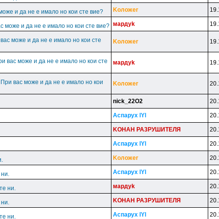
Koлoжer
19.
може и да не е имало но кои сте вие?
мapдyk
19.
с може и да не е имало но кои сте вие?
 вас може и да не е имало но кои сте
Koлoжer
19.
ри вас може и да не е имало но кои сте
мapдyk
19.
 При вас може и да не е имало но кои
Koлoжer
20.
nick_22O2
20.
Acпapyx lYl
20.
KOHAH PA3PУШИTEЛЯ
20.
Acпapyx lYl
20.
Koлoжer
20.
.
Acпapyx lYl
20.
 ни.
мapдyk
20.
те ни.
KOHAH PA3PУШИTEЛЯ
20.
 ни.
Acпapyx lYl
20.
те ни.