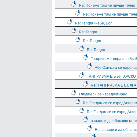
Re: Понеже там не пиуше точно 
Re: Понеже там не пиуше точн
Re: Tangra=небе, Бог
Re: Tangra
Re: Tangra
Re: Tangra
Тангризъм = вяра във В
Абе Охи кога се нарояв
ТАНГРИЗМА Е БЪЛГАРСКО
Re: ТАНГРИЗМА Е БЪЛГ
Гледам си се изредАктирал
Re: Гледам си се изредАктира
Re: Гледам си се изредАкти
а също и да обясниш множ
Re: а също и да обясни