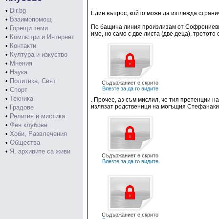
•
Dir.bg
Един въпрос, който може да изглежда странич
•
Взаимопомощ
По бащина линия произлизам от Софрониевия 
•
Горещи теми
име, но само с две листа (две деца), третото
•
Компютри и Интернет
•
Контакти
•
Култура и изкуство
•
Мнения
•
Наука
•
Политика, Свят
Съдържаниет е скрито
Влезте за да го видите
•
Спорт
•
Техника
. Прочее, аз съм мислил, че тия претенции 
излязат родственици на могъщия Стефанаки 
•
Градове
•
Религия и мистика
•
Фен клубове
•
Хоби, Развлечения
•
Общества
•
Я, архивите са живи
Съдържаниет е скрито
Влезте за да го видите
Съдържаниет е скрито