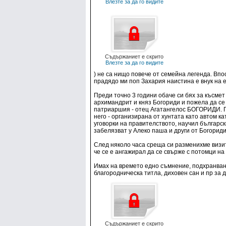
Влезте за да го видите
Съдържаниет е скрито
Влезте за да го видите
) не са нищо повече от семейна легенда. Впо
прадядо ми поп Захария наистина е внук на 
Преди точно 3 години обаче си бях за късмет
архимандрит и княз Богориди и пожела да се
патриаршия - отец Агатангелос БОГОРИДИ. ПО
него - организирана от хунтата като автом ка
уговорки на правителството, научил българск
забелязват у Алеко паша и други от Богорид
След няколо часа среща си разменихме визитк
че се е ангажирал да се свърже с потомци на
Имах на времето едно съмнение, подхранвано
благородническа титла, диховен сан и пр за 
Съдържаниет е скрито