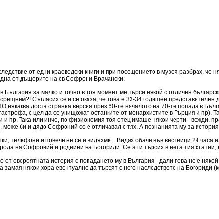
следствие от едни краеведски книги и при посещението в музея разбрах, че 
една от дъщерите на св Софрони Врачански.
 в България за малко и точно в тоя момент ме търси някой с отличен българск
 срещнем?! Съгласих се и се оказа, че това е 33-34 годишен представителен 
 някаква доста странна версия през 60-те началото на 70-те попада в Бълг
тастрофа, с цел да се унищожат останките от монархистите в Гърция и пр). Та
и и пр. Така или инче, по физиономия тоя отец имаше някои черти - вежди, пр
и, може би и дядо Софроний се е отличавал с тях. А познанията му за истори
и, телефони и повече не се и видяхме... Видях обаче във вестници 24 часа и
 рода на Софроний и роднини на Богориди. Сега ги търсих в нета тия статии, н
 от евероятната история с попадането му в България - дали това не е някой 
да замая някои хора евентуално да търсят с него наследството на Богориди (к