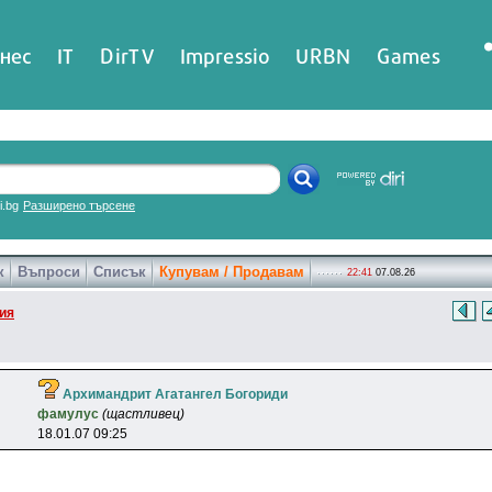
нес
IT
DirTV
Impressio
URBN
Games
ri.bg
Разширено търсене
к
Въпроси
Списък
Купувам / Продавам
22:41
07.08.26
ия
Архимандрит Агатангел Богориди
фaмyлyc
(щастливец)
18.01.07 09:25