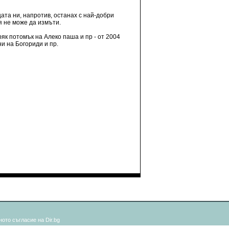
щата ни, напротив, останах с най-добри
я не може да измъти.
ряк потомък на Алеко паша и пр - от 2004
и на Богориди и пр.
ото съгласие на Dir.bg