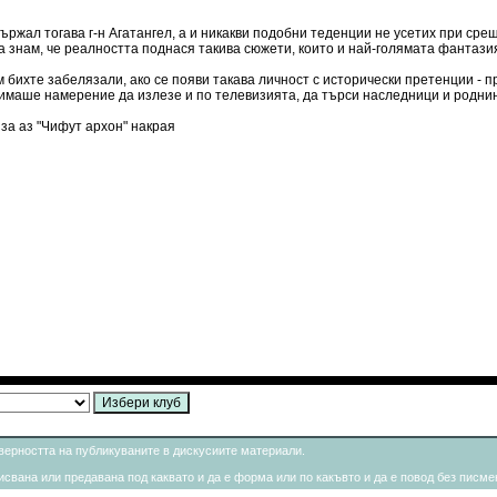
държал тогава г-н Агатангел, а и никакви подобни теденции не усетих при сре
да знам, че реалността поднася такива сюжети, които и най-голямата фантази
м бихте забелязали, ако се появи такава личност с исторически претенции - п
й имаше намерение да излезе и по телевизията, да търси наследници и роднин
яза аз "Чифут архон" накрая
товерността на публикуваните в дискусиите материали.
свана или предавана под каквато и да е форма или по какъвто и да е повод без писмен