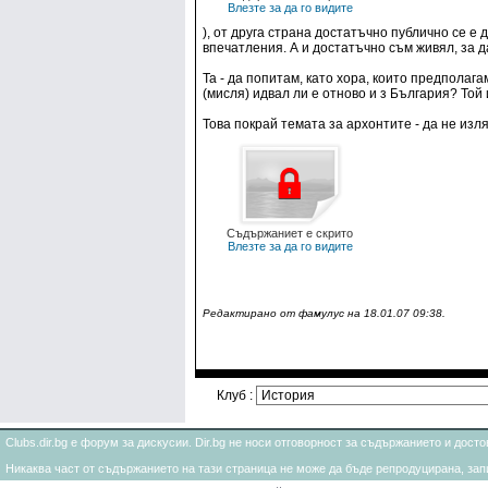
Влезте за да го видите
), от друга страна достатъчно публично се е 
впечатления. А и достатъчно съм живял, за 
Та - да попитам, като хора, които предполага
(мисля) идвал ли е отново и з България? То
Това покрай темата за архонтите - да не изл
Съдържаниет е скрито
Влезте за да го видите
Редактирано от фaмyлyc на 18.01.07 09:38.
Клуб :
Clubs.dir.bg е форум за дискусии. Dir.bg не носи отговорност за съдържанието и дос
Никаква част от съдържанието на тази страница не може да бъде репродуцирана, запи