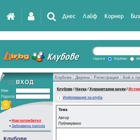
Днес
Лайф
Корнер
Биз
търси в
Клубове
di
Клубове
Дирене
Регистрация
Кой е ту
Клубове
/
Наука
/
Хуманитарни науки
/
Истор
Име
Парола
Информация за клуба
Тема
Автор
•
Нов потребител
Публикувано
•
Забравена парола
Клубове