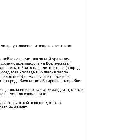
няма преувеличение и нещата стоят така,
и, който се представи за мой братовчед,
духовник, архимандрит на Вселенската
ария след гибелта на родителите си (според
 след това - попада в България пак по
авилен нос, форма на устните, които се
ята на рода бяха много обширни и подоробни.
 още някой интервюта с архимандрита, както и
о не мога да извадя линк.
авантюрист, който се представя с
оето не е малко