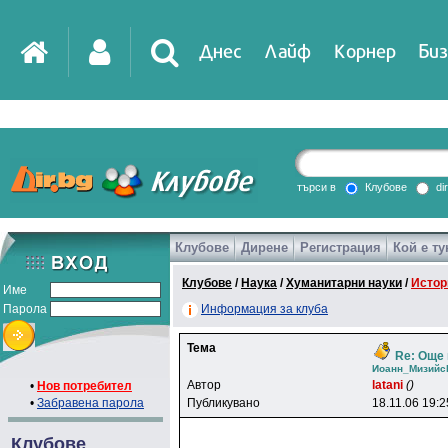
Днес
Лайф
Корнер
Биз
IT
DirTV
Impressio
търси в
Клубове
di
Клубове
Дирене
Регистрация
Кой е ту
Games
Клубове
/
Наука
/
Хуманитарни науки
/
Истор
Име
Парола
Информация за клуба
Тема
Re: Още 
Иoaнн_Mизийc
Автор
latani
()
•
Нов потребител
•
Забравена парола
Публикувано
18.11.06 19:2
Клубове