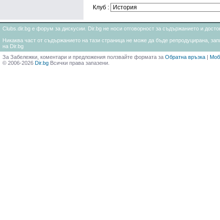
Клуб :
Clubs.dir.bg е форум за дискусии. Dir.bg не носи отговорност за съдържанието и дос
Никаква част от съдържанието на тази страница не може да бъде репродуцирана, запи
на Dir.bg
За Забележки, коментари и предложения ползвайте формата за
Обратна връзка
|
Моб
© 2006-2026
Dir.bg
Всички права запазени.