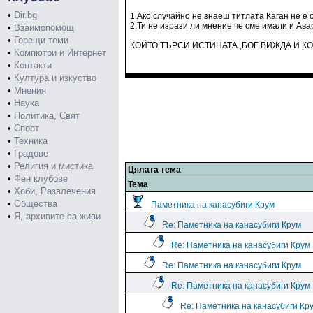
•
Dir.bg
1.Ако случайно не знаеш титлата Каган не е 
2.Ти не изрази ли мнение че сме имали и Ава
•
Взаимопомощ
•
Горещи теми
КОЙТО ТЪРСИ ИСТИНАТА ,БОГ ВИЖДА И КО
•
Компютри и Интернет
•
Контакти
•
Култура и изкуство
•
Мнения
•
Наука
•
Политика, Свят
•
Спорт
•
Техника
•
Градове
•
Религия и мистика
Цялата тема
•
Фен клубове
Тема
•
Хоби, Развлечения
•
Общества
Паметника на канасубиги Крум
•
Я, архивите са живи
Re: Паметника на канасубиги Крум
Re: Паметника на канасубиги Крум
Re: Паметника на канасубиги Крум
Re: Паметника на канасубиги Крум
Re: Паметника на канасубиги Кр