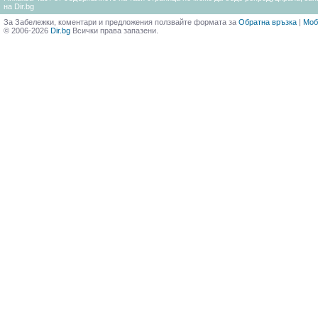
на Dir.bg
За Забележки, коментари и предложения ползвайте формата за
Обратна връзка
|
Моб
© 2006-2026
Dir.bg
Всички права запазени.