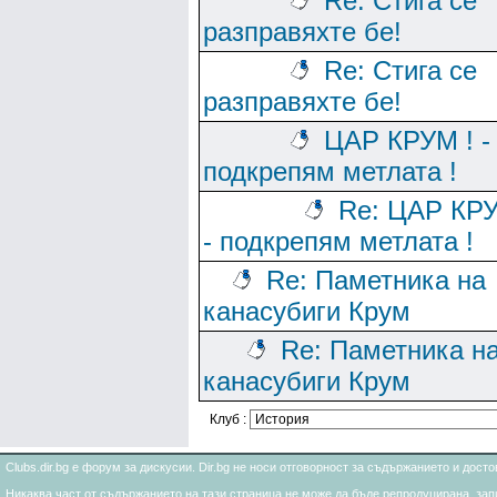
Re: Стига се
разправяхте бе!
Re: Стига се
разправяхте бе!
ЦАР КРУМ ! -
подкрепям метлата !
Re: ЦАР КРУ
- подкрепям метлата !
Re: Паметника на
канасубиги Крум
Re: Паметника н
канасубиги Крум
Клуб :
Clubs.dir.bg е форум за дискусии. Dir.bg не носи отговорност за съдържанието и дос
Никаква част от съдържанието на тази страница не може да бъде репродуцирана, запи