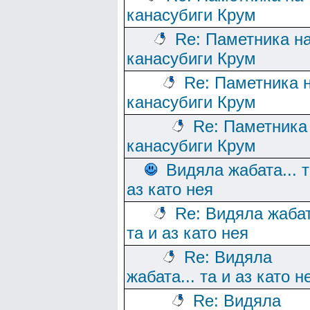
канасубиги Крум
Re: Паметника н
канасубиги Крум
Re: Паметника 
канасубиги Крум
Re: Паметника
канасубиги Крум
Видяла жабата... т
аз като нея
Re: Видяла жабат
та и аз като нея
Re: Видяла
жабата... та и аз като н
Re: Видяла