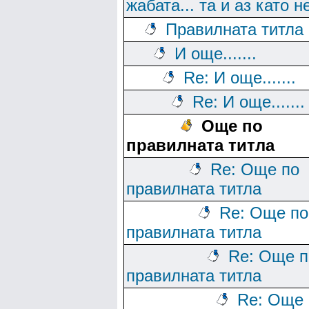
жабата... та и аз като н
Правилната титла
И още.......
Re: И още.......
Re: И още.......
Още по
правилната титла
Re: Още по
правилната титла
Re: Още по
правилната титла
Re: Още п
правилната титла
Re: Още 