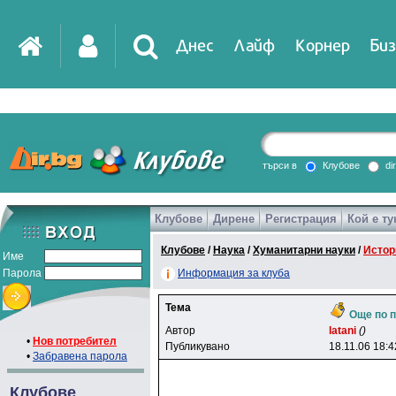
Днес
Лайф
Корнер
Биз
IT
DirTV
Impressio
търси в
Клубове
di
Клубове
Дирене
Регистрация
Кой е ту
Games
Клубове
/
Наука
/
Хуманитарни науки
/
Истор
Име
Парола
Информация за клуба
Тема
Още по 
Автор
latani
()
•
Нов потребител
Публикувано
18.11.06 18:4
•
Забравена парола
Клубове