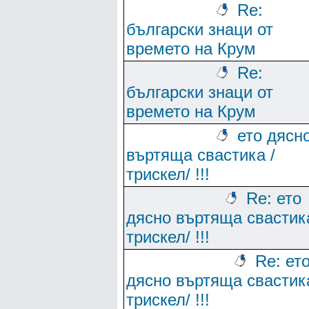
Re:
български знаци от
времето на Крум
Re:
български знаци от
времето на Крум
ето дясн
въртяща свастика /
трискел/ !!!
Re: ето
дясно въртяща свастика
трискел/ !!!
Re: ет
дясно въртяща свастика
трискел/ !!!