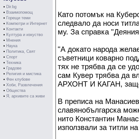
•
Dir.bg
•
Взаимопомощ
Като потомък на Кубер
•
Горещи теми
следвало да носи титла
•
Компютри и Интернет
•
Контакти
му. За справка "Деяния
•
Култура и изкуство
•
Мнения
•
Наука
"А докато народа жела
•
Политика, Свят
съветници коварно под
•
Спорт
•
Техника
тях не трябва да се уд
•
Градове
сам Кувер трябва да в
•
Религия и мистика
•
Фен клубове
АРХОНТ И КАГАН, защот
•
Хоби, Развлечения
•
Общества
•
Я, архивите са живи
В преписа на Манасиев
славянобългарска може
нито Константин Манас
използвали за титли на