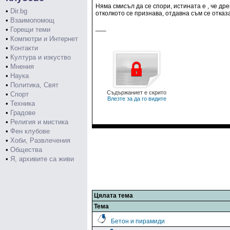
Няма смисъл да се спори, истината е , че др
•
Dir.bg
отколкото се признава, отдавна съм се отка
•
Взаимопомощ
___
•
Горещи теми
•
Компютри и Интернет
•
Контакти
•
Култура и изкуство
•
Мнения
•
Наука
•
Политика, Свят
Съдържаниет е скрито
•
Спорт
Влезте за да го видите
•
Техника
•
Градове
•
Религия и мистика
•
Фен клубове
•
Хоби, Развлечения
•
Общества
•
Я, архивите са живи
Цялата тема
Тема
Бетон и пирамиди