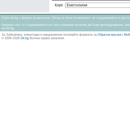
Клуб :
Clubs.dir.bg е форум за дискусии. Dir.bg не носи отговорност за съдържанието и дос
Никаква част от съдържанието на тази страница не може да бъде репродуцирана, запи
на Dir.bg
За Забележки, коментари и предложения ползвайте формата за
Обратна връзка
|
Моб
© 2006-2026
Dir.bg
Всички права запазени.