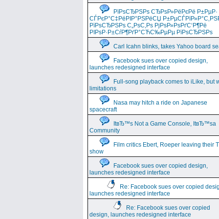
РїРѕСЂРЅРѕ СЂРѕР»РёРєРё Р±РµР·
СЃРєР°С‡РёРІР°РЅРёСЏ Р±РµСЃРїР»Р°С‚РЅ
РїРѕСЂРЅРѕ С„РѕС‚Рѕ РјРѕР»РѕРґС‘Р¶Рё
РІРѕР·Р±СѓР¶РґР°СЋС‰РµРµ РїРѕСЂРЅРѕ
Carl Icahn blinks, takes Yahoo board se
Facebook sues over copied design,
launches redesigned interface
Full-song playback comes to iLike, but w
limitations
Nasa may hitch a ride on Japanese
spacecraft
ItвЂ™s Not a Game Console, ItвЂ™sa
Community
Film critics Ebert, Roeper leaving their 
show
Facebook sues over copied design,
launches redesigned interface
Re: Facebook sues over copied desi
launches redesigned interface
Re: Facebook sues over copied
design, launches redesigned interface