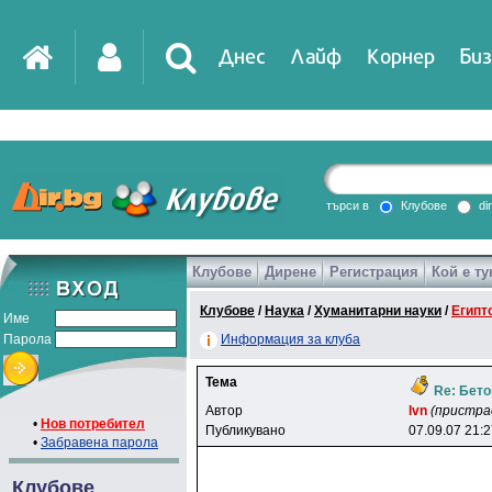
Днес
Лайф
Корнер
Биз
IT
DirTV
Impressio
търси в
Клубове
di
Клубове
Дирене
Регистрация
Кой е ту
Games
Клубове
/
Наука
/
Хуманитарни науки
/
Египт
Име
Парола
Информация за клуба
Тема
Re: Бето
Автор
lvn
(пристра
•
Нов потребител
Публикувано
07.09.07 21:
•
Забравена парола
Клубове