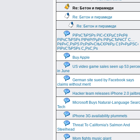
Re: Бетон и пирамиди
Re: Бетон и пирамиди
Re: Бетон и пирамиди
РїРѕСЂРЅРѕ РїС‹С€РµС‡РєРё
РїРѕСЂРЅРѕ РІРёРґРµРѕ РїРµСЂРёСЃ С…
РёР»С‚РѕРЅ Р±РѕР»СЊС€РёРµ С‡Р»РµРЅС‹
РїРѕСЂРЅРѕ С„РѕС‚Рѕ
Buy Apple
US video game sales seen up 53 perce
in June
German site sued by Facebook says
claims without merit
Hacker team releases iPhone 2.0 jailbr
Microsoft Buys Natural-Language Sear
Tech
iPhone 3G availability plummets
Threat To California's Salmon And
Steelhead
Mom fights music giant